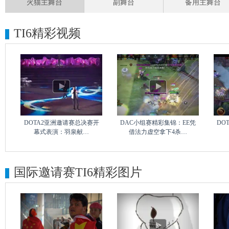
火猫主舞台
副舞台
备用主舞台
TI6精彩视频
DOTA2亚洲邀请赛总决赛开
DAC小组赛精彩集锦：EE凭
DO
幕式表演：羽泉献…
借法力虚空拿下4杀…
国际邀请赛TI6精彩图片