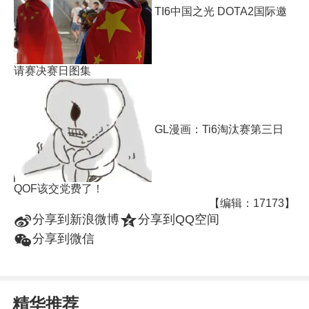
TI6中国之光 DOTA2国际邀
请赛决赛日图集
GL漫画：Ti6淘汰赛第三日
QOF该交党费了！
【编辑：17173】
t
z
分享到新浪微博
分享到QQ空间
w
分享到微信
精华推荐