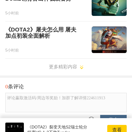
5小时前
《DOTA2》屠夫怎么用 屠夫
加点初装全面解析
5小时前
更多精彩内容
0
条评论
评论赢取激活码/周边等奖励！加群了解详情224611913
发布
《DOTA2》裂变天地S2瑞士轮分
查看