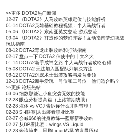
>>更多
DOTA2
热门新闻
12-27
《DOTA2》人马攻略英雄定位与技能解析
01-14
DOTA2英雄基础教程视频：半人马战行者
05-06
《DOTA2》东南亚英文交流 游戏交流
09-04
《DOTA2》打造你的梦幻阵容！互动指南梦幻挑战
玩法指南
08-12
DOTA2毒龙出装攻略和打法指南
02-17
盘点一下 DOTA2 信使中的十大名犬
01-14
DOTA2新手成神之路 半人马战行者攻略心得
05-08
DOTA2 无法加入匹配队列解决方法
08-12
DOTA2沉默术士出装攻略与发育要领
12-13
DOTA2新手爱玩一号位和二号位，他们适合吗？
>>更多
论坛热帖
03-06
细数那些让小鱼突袭无效的技能
02-28
眼位分析提高篇（上路前期线眼）
02-28
液体 vs VGJ 告诉你什么才叫带球！
02-28
Sl-i联赛|从出装看职业比赛
02-27
会喊666的健身教练—蓝胖新手攻略
02-27
从BP看比赛：wings VS Liquid
02-23
奔流简史—回顾Liquid战队的发展历程