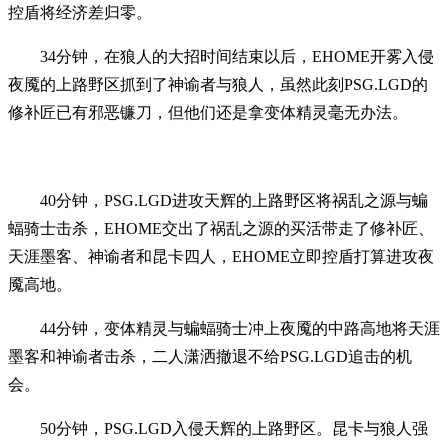
控盾将经济差归零。
34分钟，在狼人的大招时间结束以后，EHOME开雾入侵
夜魇的上路野区抓到了神谕者与狼人，虽然此刻PSG.LGD的
修补匠已有邪恶镰刀，但他们还是拿变体精灵毫无办法。
40分钟，PSG.LGD进攻天辉的上路野区将祸乱之源与蝙
蝠骑士击杀，EHOME交出了祸乱之源的买活带走了修补匠、
天涯墨客、神谕者和昆卡四人，EHOME立即控盾打算进攻夜
魇高地。
44分钟，变体精灵与蝙蝠骑士冲上夜魇的中路高地将天涯
墨客和神谕者击杀，二人潇洒撤退不给PSG.LGD追击的机
会。
50分钟，PSG.LGD入侵天辉的上路野区。昆卡与狼人强