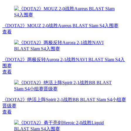
《DOTA2》MOUZ 2-0战胜Aureus BLAST Slam S4入围赛
查看
《DOTA2》两极反转Aurora 2-1战胜NAVI BLAST Slam S4入
围赛
查看
《DOTA2》绝活上阵Spirit 2-1战胜BB BLAST Slam S4小组赛
晋级赛
查看