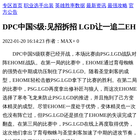
专区首页
职业选手出装
英雄胜率数据
最新资讯
最强攻略
官
方公告
DPC中国S级:见招拆招 LGD让一追二EH
2022-01-20 16:14:23
作者：MAX+
0
DPC中国S级联赛已经开战，本场比赛由PSG.LGD战队对
阵EHOME战队。在第一局的比赛中，EHOME通过育母蜘蛛
的强势在中期成功压制住了PSG.LGD。随着圣堂刺客的成
型，EHOME轻松击败PSG.LGD拿下了比赛的胜利。在第二局
的比赛中，PSG.LGD再度拿出修补匠与狼人，而这次EHOME
选择了寒冬飞龙来防止PSG.LGD的推进，并且拖到了己方变
体精灵的成型。尽管EHOME一度处于优势，变体精灵也一次
也没有阵亡过，但PSG.LGD还是抓住了EHOME的失误完成了
翻盘。在第三局的比赛中，PSG.LGD在线上再度取得优势，
这次他们拿出了育母蜘蛛与圣堂刺客加速了中期的进攻节奏，