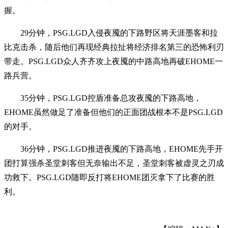
握。
29分钟，PSG.LGD入侵夜魇的下路野区将天涯墨客和拉
比克击杀，随后他们再现经典拉扯将经济排名第三的恐怖利刃
带走。PSG.LGD众人齐齐攻上夜魇的中路高地再破EHOME一
路兵营。
35分钟，PSG.LGD控盾准备总攻夜魇的下路高地，
EHOME虽然做足了准备但他们的正面团战根本不是PSG.LGD
的对手。
36分钟，PSG.LGD推进夜魇的下路高地，EHOME先手开
团打算强杀圣堂刺客但无奈输出不足，圣堂刺客被虚灵之刃成
功救下。PSG.LGD随即反打将EHOME团灭拿下了比赛的胜
利。