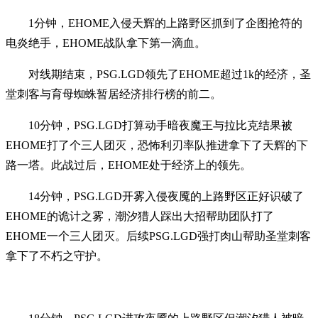
1分钟，EHOME入侵天辉的上路野区抓到了企图抢符的
电炎绝手，EHOME战队拿下第一滴血。
对线期结束，PSG.LGD领先了EHOME超过1k的经济，圣
堂刺客与育母蜘蛛暂居经济排行榜的前二。
10分钟，PSG.LGD打算动手暗夜魔王与拉比克结果被
EHOME打了个三人团灭，恐怖利刃率队推进拿下了天辉的下
路一塔。此战过后，EHOME处于经济上的领先。
14分钟，PSG.LGD开雾入侵夜魇的上路野区正好识破了
EHOME的诡计之雾，潮汐猎人踩出大招帮助团队打了
EHOME一个三人团灭。后续PSG.LGD强打肉山帮助圣堂刺客
拿下了不朽之守护。