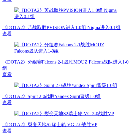
《DOTA2》苦战取胜PVISION进入1-0组 Nigma进入0-1组
查看
《DOTA2》分组赛Falcons 2-1战胜MOUZ Falcons战队进入1-0
组
查看
《DOTA2》Spirit 2-0战胜Yandex Spirit晋级1-0组
查看
《DOTA2》裂变天地S2瑞士轮 VG 2-0战胜VP
查看