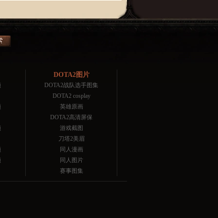
DOTA2图片
频
DOTA2战队选手图集
DOTA2 cosplay
频
英雄原画
DOTA2高清屏保
频
游戏截图
刀塔2美眉
频
同人漫画
频
同人图片
赛事图集