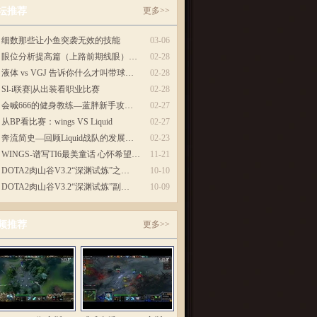
坛推荐
更多>>
细数那些让小鱼突袭无效的技能
03-06
眼位分析提高篇（上路前期线眼）…
02-28
液体 vs VGJ 告诉你什么才叫带球…
02-28
Sl-i联赛|从出装看职业比赛
02-28
会喊666的健身教练—蓝胖新手攻…
02-27
从BP看比赛：wings VS Liquid
02-27
奔流简史—回顾Liquid战队的发展…
02-23
WINGS-谱写TI6最美童话 心怀希望…
11-21
DOTA2肉山谷V3.2“深渊试炼”之…
10-10
DOTA2肉山谷V3.2“深渊试炼”副…
10-09
频推荐
更多>>