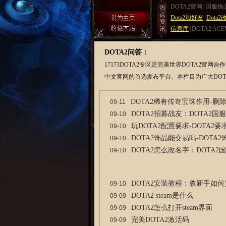
DOTA2官网
|
国服饰
热
点
Dota2加好友
|
Dota2
资
讯
信息库
|
DOTA2 AC
DOTA2问答：
17173DOTA2专区是完美世界DOTA2官网合
中文官网的首选发布平台。本栏目为广大DOT
DOTA2稀有传奇宝珠作用-删除
09-11
DOTA2招募战友：DOTA2
09-10
玩DOTA2配置要求-DOTA2
09-10
DOTA2饰品能交易吗-DOTA
09-10
DOTA2怎么改名字：DOTA
09-10
DOTA2安装教程：教新手如何安
09-10
DOTA2 steam是什么
09-09
DOTA2怎么打开steam界面
09-09
完美DOTA2激活码
09-09