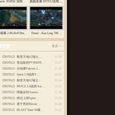
racle- 8540分 宙斯…
贱贱直播 DOTA2宙斯正…
看 2.96-RvP.Hm…
Dota2 - Kao Ling 700…
新更新
更多>>
《DOTA2》裂变天地S2瑞士…
11-28
《DOTA2》苦战取胜PVISION…
11-27
《DOTA2》分组赛Falcons 2…
11-26
《DOTA2》Spirit 2-0战胜Y…
11-25
《DOTA2》裂变天地S2瑞士…
11-24
《DOTA2》MOUZ 2-0战胜Aur…
11-21
《DOTA2》两极反转Aurora …
11-20
《DOTA2》绝活上阵Spirit …
11-19
《DOTA2》勇于亮剑Heroic …
11-18
《DOTA2》BLAST Slam S4最…
11-17