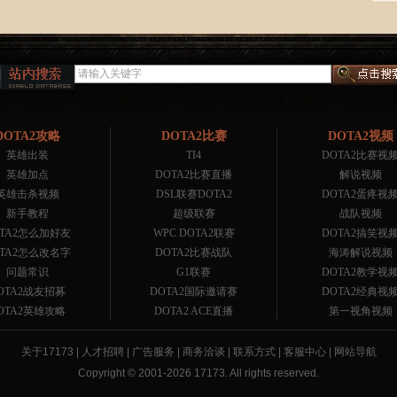
DOTA2攻略
DOTA2比赛
DOTA2视频
英雄出装
TI4
DOTA2比赛视
英雄加点
DOTA2比赛直播
解说视频
英雄击杀视频
DSL联赛DOTA2
DOTA2蛋疼视
新手教程
超级联赛
战队视频
OTA2怎么加好友
WPC DOTA2联赛
DOTA2搞笑视
OTA2怎么改名字
DOTA2比赛战队
海涛解说视频
问题常识
G1联赛
DOTA2教学视
OTA2战友招募
DOTA2国际邀请赛
DOTA2经典视
OTA2英雄攻略
DOTA2 ACE直播
第一视角视频
关于17173
|
人才招聘
|
广告服务
|
商务洽谈
|
联系方式
|
客服中心
|
网站导航
Copyright © 2001-2026 17173. All rights reserved.