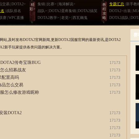
品交易
|
DOTA2>
集锦
|
比赛>
|
海涛解说>
专题汇总
|
新手教
精
教
彩>
程
改名
|
战队排名
战队>
|
DOTA2蛋疼集锦
|
DOTA2搞笑
DOTA2>出装
|
M
攻
E联赛
|
WPC直播
DOTA2教学>
|
老党>
|
西瓦幽鬼
略
DOTA2战队
|
DOT
赛
作网站,及时发布DOTA2官网新闻,更新DOTA2国服官网的最新资讯,是DOTA2
A2新手玩家提供各类问题的解决方案。
DOTA2传奇宝珠BUG
17173
国服怎么招募战友
17173
要求配置高吗
17173
2饰品怎么交易
17173
2国服怎么修改游戏昵称
17173
装DOTA2
17173
17173
17173
17173