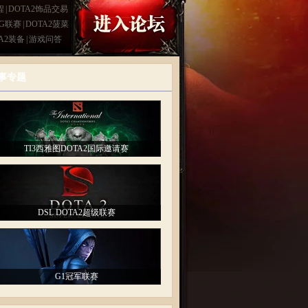
程
|
DOTA2饰品交易
LG联赛
|
DOTA2菠菜
A2装备
|
游戏问答
事专题
TI3西雅图DOTA2国际邀请赛
DSL DOTA2超级联赛
G1冠军联赛