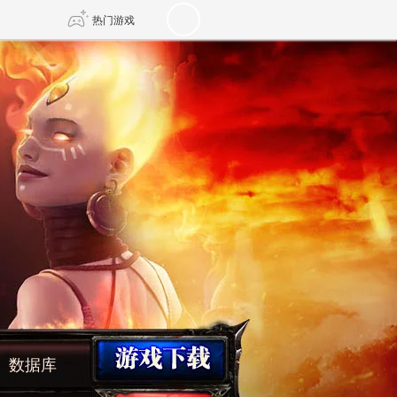
热门游戏
DNF
传奇4
剑网3旗舰版
新天龙八部
自由
诛仙世界
新仙侠5
数据库