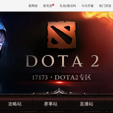
新网游
新页游
礼包/激活码
今日开服
热门页游
魔兽
天堂
王权与
攻略站
赛事站
直播站