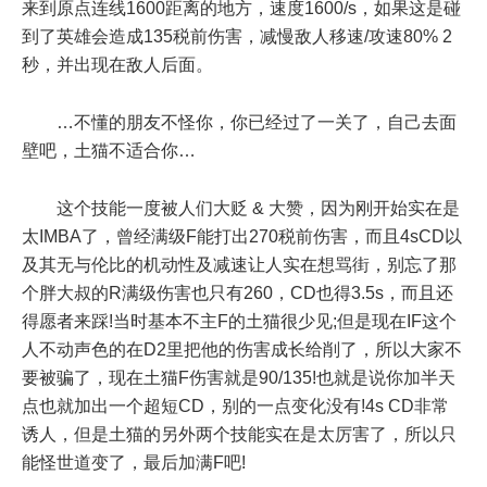
来到原点连线1600距离的地方，速度1600/s，如果这是碰
到了英雄会造成135税前伤害，减慢敌人移速/攻速80% 2
秒，并出现在敌人后面。
…不懂的朋友不怪你，你已经过了一关了，自己去面
壁吧，土猫不适合你…
这个技能一度被人们大贬 & 大赞，因为刚开始实在是
太IMBA了，曾经满级F能打出270税前伤害，而且4sCD以
及其无与伦比的机动性及减速让人实在想骂街，别忘了那
个胖大叔的R满级伤害也只有260，CD也得3.5s，而且还
得愿者来踩!当时基本不主F的土猫很少见;但是现在IF这个
人不动声色的在D2里把他的伤害成长给削了，所以大家不
要被骗了，现在土猫F伤害就是90/135!也就是说你加半天
点也就加出一个超短CD，别的一点变化没有!4s CD非常
诱人，但是土猫的另外两个技能实在是太厉害了，所以只
能怪世道变了，最后加满F吧!