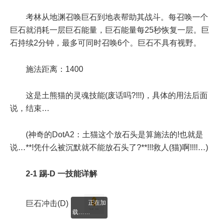
考林从地渊召唤巨石到地表帮助其战斗。每召唤一个
巨石就消耗一层巨石能量，巨石能量每25秒恢复一层。巨
石持续2分钟，最多可同时召唤6个。巨石不具有视野。
施法距离：1400
这是土熊猫的灵魂技能(废话吗?!!!)，具体的用法后面
说，结束…
(神奇的DotA2：土猫这个放石头是算施法的!也就是
说…**!凭什么被沉默就不能放石头了?**!!!救人(猫)啊!!!!…)
2-1 踢-D 一技能详解
正在加
巨石冲击(D)
载……