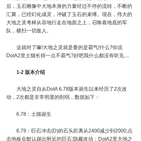
后，玉石雕像中大地本身的力量经过不停的流转，不断的
汇聚，已经幻化成灵，冲破了玉石的束缚。现在，伟大的
大地之灵考林从容地行走在地面之上，召唤着地底的军
队，横扫一切敌人。
这就对了嘛!大地之灵就是要的是霸气!什么?你说
DotA2里土猫长得一点不霸气?好吧我什么都没有听见…
1-2 版本介绍
大地之灵自从DotA 6.78版本诞生以来经历了2次改
动，2次都是非常明显的削弱，数据如下：
6.78：土猫诞生
6.79：巨石冲击(D)的石头距离从2400减少到2000;点
击地板会默认踢出附近的巨石;隐藏改动：DotA2里大地之