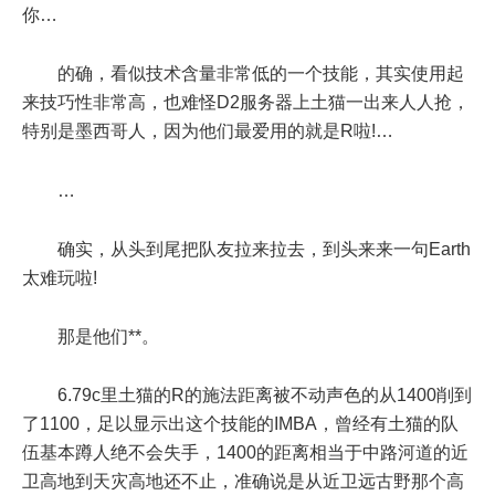
你…
的确，看似技术含量非常低的一个技能，其实使用起
来技巧性非常高，也难怪D2服务器上土猫一出来人人抢，
特别是墨西哥人，因为他们最爱用的就是R啦!…
…
确实，从头到尾把队友拉来拉去，到头来来一句Earth
太难玩啦!
那是他们**。
6.79c里土猫的R的施法距离被不动声色的从1400削到
了1100，足以显示出这个技能的IMBA，曾经有土猫的队
伍基本蹲人绝不会失手，1400的距离相当于中路河道的近
卫高地到天灾高地还不止，准确说是从近卫远古野那个高