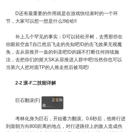
D还有最重要的作用就是在游戏快结束时的一个环
节，大家可以想一想是什么!!哈哈!!
补上几个罕见的事实：D可以轻松开树，去秀那些在
你眼前空血T自己然后飞走的先知吧!D的击飞效果无视魔
免，去从容推开一血的剑圣吧!D的踢不打断任何持续施
法，去把你们的摇大SK从容推进人群中吧!当然你也可以
当第六人把对面TP的人推走然后被骂吧!
2-2 滚-F二技能详解
正在加
巨石翻滚(F)
载……
考林化身为巨石，开始蓄力翻滚。0.6秒后，他将行进
到面朝方向800距离的地点，对行进路径上的敌人造成伤