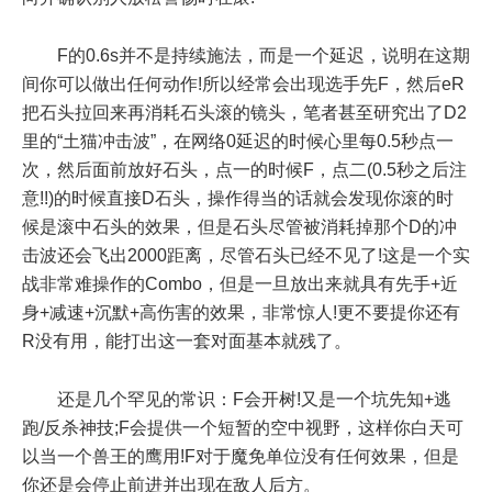
F的0.6s并不是持续施法，而是一个延迟，说明在这期
间你可以做出任何动作!所以经常会出现选手先F，然后eR
把石头拉回来再消耗石头滚的镜头，笔者甚至研究出了D2
里的“土猫冲击波”，在网络0延迟的时候心里每0.5秒点一
次，然后面前放好石头，点一的时候F，点二(0.5秒之后注
意!!)的时候直接D石头，操作得当的话就会发现你滚的时
候是滚中石头的效果，但是石头尽管被消耗掉那个D的冲
击波还会飞出2000距离，尽管石头已经不见了!这是一个实
战非常难操作的Combo，但是一旦放出来就具有先手+近
身+减速+沉默+高伤害的效果，非常惊人!更不要提你还有
R没有用，能打出这一套对面基本就残了。
还是几个罕见的常识：F会开树!又是一个坑先知+逃
跑/反杀神技;F会提供一个短暂的空中视野，这样你白天可
以当一个兽王的鹰用!F对于魔免单位没有任何效果，但是
你还是会停止前进并出现在敌人后方。