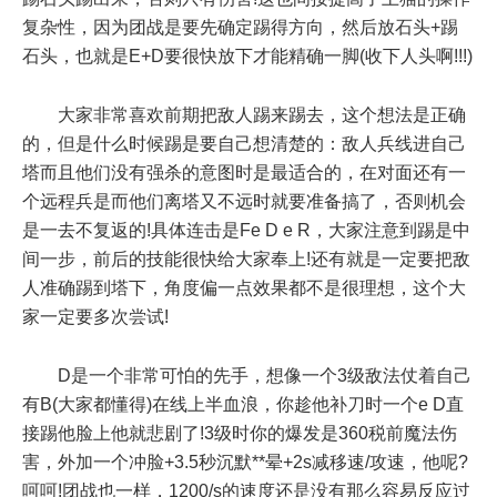
复杂性，因为团战是要先确定踢得方向，然后放石头+踢
石头，也就是E+D要很快放下才能精确一脚(收下人头啊!!!)
大家非常喜欢前期把敌人踢来踢去，这个想法是正确
的，但是什么时候踢是要自己想清楚的：敌人兵线进自己
塔而且他们没有强杀的意图时是最适合的，在对面还有一
个远程兵是而他们离塔又不远时就要准备搞了，否则机会
是一去不复返的!具体连击是Fe D e R，大家注意到踢是中
间一步，前后的技能很快给大家奉上!还有就是一定要把敌
人准确踢到塔下，角度偏一点效果都不是很理想，这个大
家一定要多次尝试!
D是一个非常可怕的先手，想像一个3级敌法仗着自己
有B(大家都懂得)在线上半血浪，你趁他补刀时一个e D直
接踢他脸上他就悲剧了!3级时你的爆发是360税前魔法伤
害，外加一个冲脸+3.5秒沉默**晕+2s减移速/攻速，他呢?
呵呵!团战也一样，1200/s的速度还是没有那么容易反应过