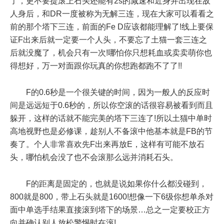
了，更不要提滚上石头还能有2s的减速和近身并出现在敌
人身后，和DR一度被称为无解三连，现在大家可以看看之
前的那个塔下三连，前面的Fe D应该都能理解了!线上要保
证F出来后就一定要一个人头，不要忘了土猫一套三连之
后就没魔了，机会只有一次!哪怕你只想耗血或卖卖萌你也
得想好，万一对面跟你玩真的你想跑都跑不了了!!
F的0.6秒是一个很关键的时间，因为一般人的反应时
间是远远短于0.6秒的，所以你空滚的话很容易被看到而且
躲开，这样的话就不能完美的塔下三连了!所以土猫中单时
高地视野也是必修课，趁别人不备滚中他基本就是FB的节
奏了。个人非常喜欢先F出来再放E，这样有可能不放石
头，哪怕机会没了也不会滚那么远并消耗石头。
F的距离是固定的，也就是说如果你什么都没碰到，
800就是800，带上石头就是1600!想像一下6级你想单杀对
面中单选手结果直接滚到塔下的场景…总之一定要校正方
向并确认别人放松警惕时在滚!