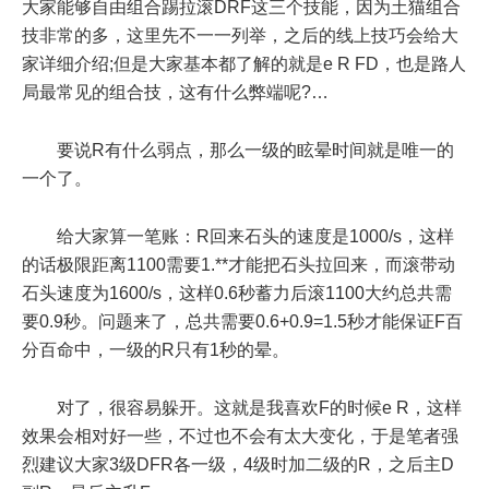
大家能够自由组合踢拉滚DRF这三个技能，因为土猫组合
技非常的多，这里先不一一列举，之后的线上技巧会给大
家详细介绍;但是大家基本都了解的就是e R FD，也是路人
局最常见的组合技，这有什么弊端呢?…
要说R有什么弱点，那么一级的眩晕时间就是唯一的
一个了。
给大家算一笔账：R回来石头的速度是1000/s，这样
的话极限距离1100需要1.**才能把石头拉回来，而滚带动
石头速度为1600/s，这样0.6秒蓄力后滚1100大约总共需
要0.9秒。问题来了，总共需要0.6+0.9=1.5秒才能保证F百
分百命中，一级的R只有1秒的晕。
对了，很容易躲开。这就是我喜欢F的时候e R，这样
效果会相对好一些，不过也不会有太大变化，于是笔者强
烈建议大家3级DFR各一级，4级时加二级的R，之后主D