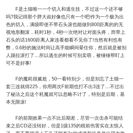
F是土猫唯一一个切入和逃生技，不过这一个还不够
吗?我记得那个胖大叔好像也只有一个吧!作为一个极为出
色的切入，满级即使不带石头滚也能做到800距离的的无
视地形翻滚，耗时1秒，4秒一次绝对让对面头疼，而带上
石头的话1600距离人家连看都看不见你了!当然有利也有
弊，0.6秒的施法时间让高手能瞬间晕住你，然后就是被别
人踢拉滚打了…所以逃生的时候可别卖萌，被锤锤帮盯上
可不是好事!
F的魔耗很尴尬，50一看特别少，但是别忘了土猫一
套三连就得225，你用两次F前期也打不出3连了…不过出
了秘法之后这个耗魔就可以忽略不计了，特别是后期，基
本无限滚!
F的前期效果一点不比后期差，尽管一次击杀可能结
束之后CD还没转好，但是1级135的税前伤害实在太惊人