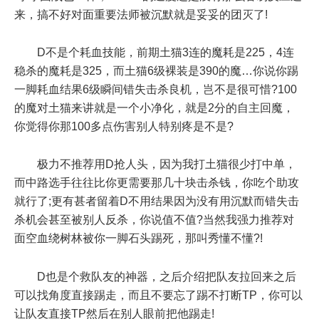
来，搞不好对面重要法师被沉默就是妥妥的团灭了!
D不是个耗血技能，前期土猫3连的魔耗是225，4连
稳杀的魔耗是325，而土猫6级裸装是390的魔…你说你踢
一脚耗血结果6级瞬间错失击杀良机，岂不是很可惜?100
的魔对土猫来讲就是一个小净化，就是2分的自主回魔，
你觉得你那100多点伤害别人特别疼是不是?
极力不推荐用D抢人头，因为我打土猫很少打中单，
而中路选手往往比你更需要那几十块击杀钱，你吃个助攻
就行了;更有甚者留着D不用结果因为没有用沉默而错失击
杀机会甚至被别人反杀，你说值不值?当然我强力推荐对
面空血绕树林被你一脚石头踢死，那叫秀懂不懂?!
D也是个救队友的神器，之后介绍把队友拉回来之后
可以找角度直接踢走，而且不要忘了踢不打断TP，你可以
让队友直接TP然后在别人眼前把他踢走!