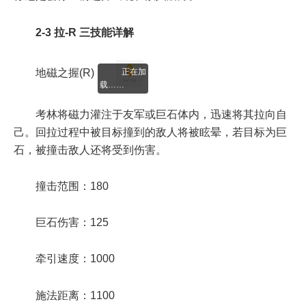
2-3 拉-R 三技能详解
正在加
地磁之握(R)
载……
考林将磁力灌注于友军或巨石体内，迅速将其拉向自
己。回拉过程中被目标撞到的敌人将被眩晕，若目标为巨
石，被撞击敌人还将受到伤害。
撞击范围：180
巨石伤害：125
牵引速度：1000
施法距离：1100