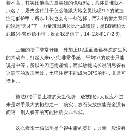
着不高，其实比他高力量英雄的也就6位，具体是谁就不
点名了，屠夫这种胖子怎么能跟大地之灵比呢!1.5的敏捷
注定低护甲，所以出装也会有一些选择，而2.4的智力我只
能说是“天才”了，力量班就两位比他成绩好，是BB猪和大
屁股(不管你信不信，反正我是信了，14+2.8和17+2.6)。
土猫的抬手非常舒服，外加上D2里面金箍棒虎虎生风
的挥动声，打起人来(小兵)非常带感，平均51的攻击只能
说是中等，所以补刀还需谨慎，而低敏捷成长说明尽管有
这霸气的攻击音效，土猫注定不能成为DPS的料，非常可
惜啊…
施法0抬手是土猫的天生优势，放技能别人反应不过
来是对手最大的抱怨之一，确实，放石头放技能完全没有
间隔，别人躲开的可能性确实非常低。
这么看来土猫似乎是个很中庸的英雄，力量一般没有