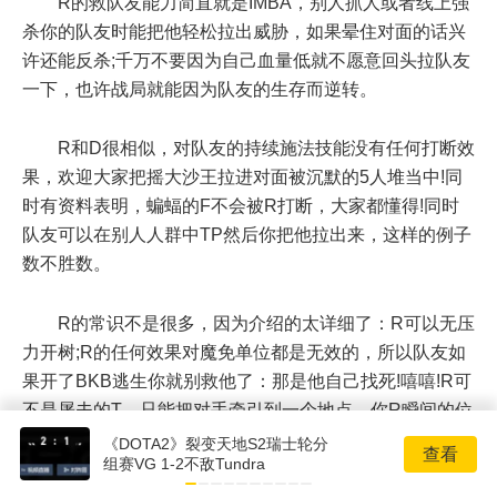
R的救队友能力简直就是IMBA，别人抓人或者线上强
杀你的队友时能把他轻松拉出威胁，如果晕住对面的话兴
许还能反杀;千万不要因为自己血量低就不愿意回头拉队友
一下，也许战局就能因为队友的生存而逆转。
R和D很相似，对队友的持续施法技能没有任何打断效
果，欢迎大家把摇大沙王拉进对面被沉默的5人堆当中!同
时有资料表明，蝙蝠的F不会被R打断，大家都懂得!同时
队友可以在别人人群中TP然后你把他拉出来，这样的例子
数不胜数。
R的常识不是很多，因为介绍的太详细了：R可以无压
力开树;R的任何效果对魔免单位都是无效的，所以队友如
果开了BKB逃生你就别救他了：那是他自己找死!嘻嘻!R可
不是屠夫的T，只能把对手牵引到一个地点，你R瞬间的位
置就是他的落地位置，别以为能和光老头玩什么泉水拉了!
《DOTA2》裂变天地S2瑞士轮分
查看
组赛VG 1-2不敌Tundra