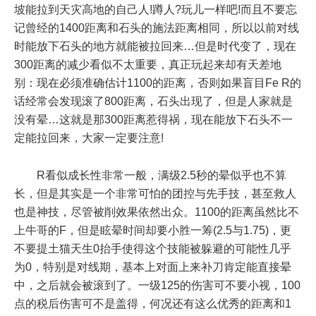
坡能拉到天灾高地的自己人!蹲人?玩儿一样吧!而且不要忘
记曾经的1400距离和石头的施法距离相同，所以以前对线
时能放下石头的地方就能被拉回来…但是时代变了，现在
300距离的减少看似不太重要，真正玩起来却有天差地
别：现在必须准确估计1100的距离，否则如果盲目Fe R的
话经常会发现滚了800距离，石头出现了，但是人家就是
没有晕…这就是那300距离惹得祸，现在能放下石头不一
定能拉回来，大家一定要注意!
R看似成长性非常一般，满级2.5秒的晕似乎也不算
长，但是其实是一个非常可怕的团控与先手技，甚至救人
也是神技，尽管被削效果依然出众。1100的距离虽然比不
上牛哥的F，但是眩晕时间却要小胜一筹(2.5与1.75)，更
不要提土猫天生0抬手使得这个技能被躲避的可能性几乎
为0，特别是对线期，基本上对面上来补刀肯定能直接晕
中，之后就会被滚到了。一级125的伤害可不要小视，100
点的税后伤害可不是盖得，何况还有这么优秀的距离和1