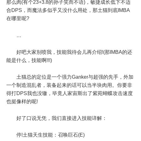
那么肉(有个23+3.8的孙子笑而不语)，敏捷成长低下不适
合DPS，而魔法多似乎又没什么用处，那土猫到底IMBA
在哪里呢?
…
好吧大家别喷我，技能我待会儿再介绍!(那IMBA的还
能是什么，技能啊!!!)
土猫总的定位是一个强力Ganker与超强的先手，外加
一个制造混乱者，装备起来的话可以当半块肉用。你要非
得打DPS我也没辙，毕竟人家宙斯出了紫苑蝴蝶攻击速度
也挺像样的呢!
好了口说无凭，我们直接进入技能详解：
停!土猫天生技能：召唤巨石(E)