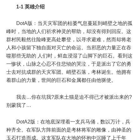
1-1 英雄介绍
DotA版：当天灾军团的枯萎气息蔓延到峭壁之地的孤
峰时，当地的人们祈求神灵的帮助，却没有得到回应。这
群村民毅然往险峰更高处攀登，以寻求避难，然而却将老
人和小孩留下独自面对灭亡的命运。当邪恶的力量正在吞
噬那些无助的 人们时，鲜血浸湿了山脚下的巨石。看到这
一惨状，山脉之心忍不住悲恸的哭泣，于是派出了它的勇
士去对抗成群的天灾军团。峭壁石落，考林诞生。他拥有
着群山的力量，世间的巨石和金属都任由他驱使。
我去…你在坑我?原来土猫是迫不得已才被派出来的?
别蒙我了…
DotA2版：在地底深埋着一支兵马俑，数以万计，兵
种齐全。在军队方阵前面的是考林将军的雕像，由神圣的
玉石打造而成。这支军队在大地的怀抱中沉睡了上千年