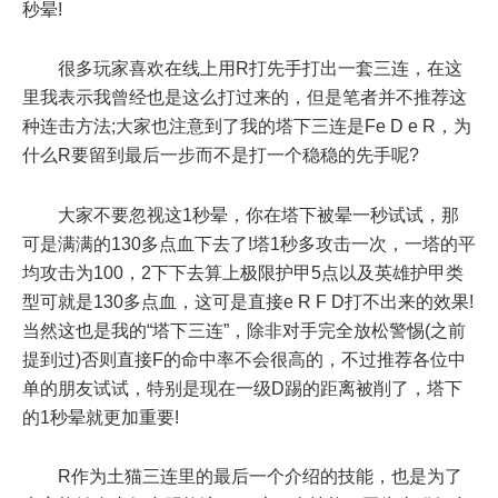
秒晕!
很多玩家喜欢在线上用R打先手打出一套三连，在这
里我表示我曾经也是这么打过来的，但是笔者并不推荐这
种连击方法;大家也注意到了我的塔下三连是Fe D e R，为
什么R要留到最后一步而不是打一个稳稳的先手呢?
大家不要忽视这1秒晕，你在塔下被晕一秒试试，那
可是满满的130多点血下去了!塔1秒多攻击一次，一塔的平
均攻击为100，2下下去算上极限护甲5点以及英雄护甲类
型可就是130多点血，这可是直接e R F D打不出来的效果!
当然这也是我的“塔下三连”，除非对手完全放松警惕(之前
提到过)否则直接F的命中率不会很高的，不过推荐各位中
单的朋友试试，特别是现在一级D踢的距离被削了，塔下
的1秒晕就更加重要!
R作为土猫三连里的最后一个介绍的技能，也是为了