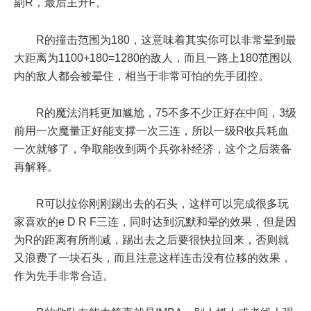
副R，最后主升F。
R的撞击范围为180，这意味着其实你可以非常晕到最
大距离为1100+180=1280的敌人，而且一路上180范围以
内的敌人都会被晕住，相当于非常可怕的先手团控。
R的魔法消耗更加尴尬，75不多不少正好在中间，3级
前用一次魔量正好能支撑一次三连，所以一级R收兵耗血
一次就够了，争取能收到两个兵弥补经济，这个之后装备
再解释。
R可以拉你刚刚踢出去的石头，这样可以完成很多玩
家喜欢的e D R F三连，同时达到沉默和晕的效果，但是因
为R的距离有所削减，踢出去之后要很快拉回来，否则就
又浪费了一块石头，而且注意这样连击没有位移的效果，
作为先手非常合适。