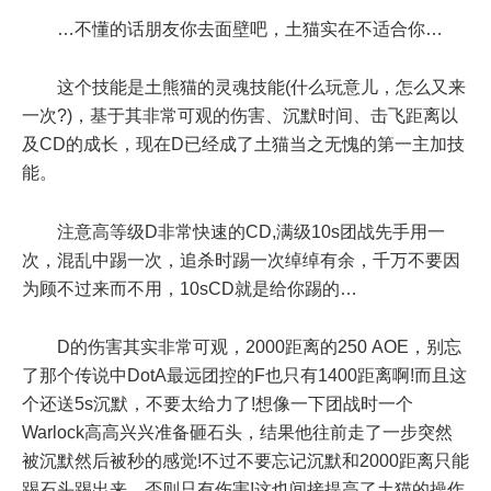
…不懂的话朋友你去面壁吧，土猫实在不适合你…
这个技能是土熊猫的灵魂技能(什么玩意儿，怎么又来
一次?)，基于其非常可观的伤害、沉默时间、击飞距离以
及CD的成长，现在D已经成了土猫当之无愧的第一主加技
能。
注意高等级D非常快速的CD,满级10s团战先手用一
次，混乱中踢一次，追杀时踢一次绰绰有余，千万不要因
为顾不过来而不用，10sCD就是给你踢的…
D的伤害其实非常可观，2000距离的250 AOE，别忘
了那个传说中DotA最远团控的F也只有1400距离啊!而且这
个还送5s沉默，不要太给力了!想像一下团战时一个
Warlock高高兴兴准备砸石头，结果他往前走了一步突然
被沉默然后被秒的感觉!不过不要忘记沉默和2000距离只能
踢石头踢出来，否则只有伤害!这也间接提高了土猫的操作