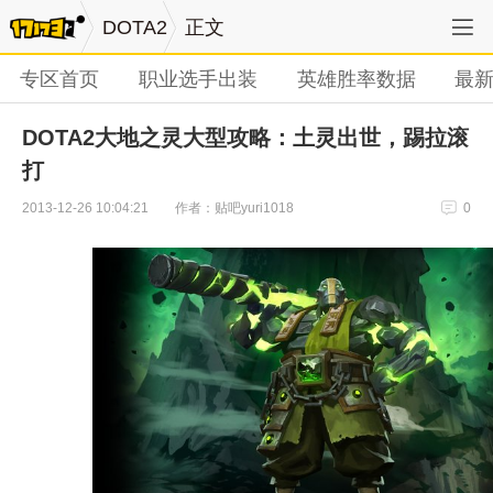
DOTA2
正文
专区首页
职业选手出装
英雄胜率数据
最
DOTA2大地之灵大型攻略：土灵出世，踢拉滚
打
作者：贴吧yuri1018
2013-12-26 10:04:21
0