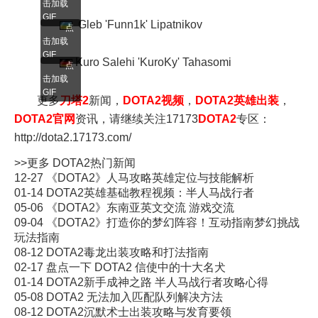
击加载
GIF
Gleb 'Funn1k' Lipatnikov
点
击加载
GIF
Kuro Salehi 'KuroKy' Tahasomi
点
击加载
GIF
更多
刀塔2
新闻，
DOTA2视频
，
DOTA2英雄出装
，
DOTA2官网
资讯，请继续关注17173
DOTA2
专区：
http://dota2.17173.com/
>>更多
DOTA2
热门新闻
12-27
《DOTA2》人马攻略英雄定位与技能解析
01-14
DOTA2英雄基础教程视频：半人马战行者
05-06
《DOTA2》东南亚英文交流 游戏交流
09-04
《DOTA2》打造你的梦幻阵容！互动指南梦幻挑战
玩法指南
08-12
DOTA2毒龙出装攻略和打法指南
02-17
盘点一下 DOTA2 信使中的十大名犬
01-14
DOTA2新手成神之路 半人马战行者攻略心得
05-08
DOTA2 无法加入匹配队列解决方法
08-12
DOTA2沉默术士出装攻略与发育要领