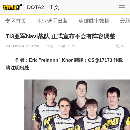
DOTA2
正文
专区首页
职业选手出装
英雄胜率数据
最
TI3亚军Navi战队 正式宣布不会有阵容调整
作者：CS@17173
2013-09-04 16:28:58
0
作者：Eric "reinnnn" Khor 翻译：CS@17173 转载
请注明出处