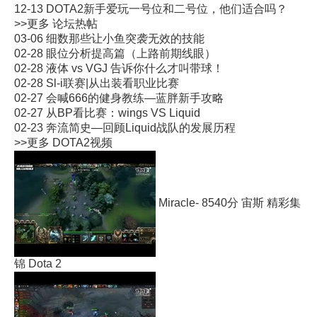
12-13
DOTA2新手爱玩一号位和二号位，他们适合吗？
>>更多
论坛热帖
03-06
细数那些让小鱼突袭无效的技能
02-28
眼位分析提高篇（上路前期线眼）
02-28
液体 vs VGJ 告诉你什么才叫带球！
02-28
Sl-i联赛|从出装看职业比赛
02-27
会喊666的健身教练—蓝胖新手攻略
02-27
从BP看比赛：wings VS Liquid
02-23
奔流简史—回顾Liquid战队的发展历程
>>更多
DOTA2视频
Miracle- 8540分 宙斯 精彩集
锦 Dota 2