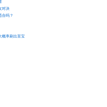
者
友对决
适合吗？
大概率刷出至宝