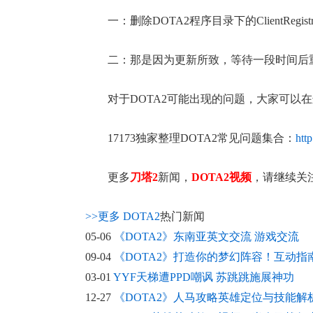
一：删除DOTA2程序目录下的ClientRegis
二：那是因为更新所致，等待一段时间后重
对于DOTA2可能出现的问题，大家可以
17173独家整理DOTA2常见问题集合：
http
更多
刀塔2
新闻，
DOTA2视频
，请继续关注1
>>更多
DOTA2
热门新闻
05-06
《DOTA2》东南亚英文交流 游戏交流
09-04
《DOTA2》打造你的梦幻阵容！互动
03-01
YYF天梯遭PPD嘲讽 苏跳跳施展神功
12-27
《DOTA2》人马攻略英雄定位与技能解