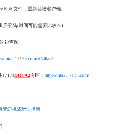
try.blob 文件，重新登陆客户端。
启登陆(时间可能需要比较长)
在这边查阅
://dota2.17173.com/zt/ziliao/
正惊漫谈：从MU开始，为
7173
DOTA2
专区：
http://dota2.17173.com/
什么网游翅膀成了"躲不掉
的刚需"？
指南梦幻挑战玩法指南
析