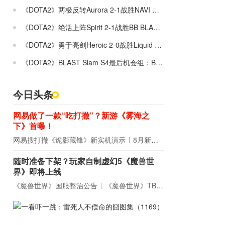
《DOTA2》两极反转Aurora 2-1战胜NAVI BLAST Slam S4入围赛
《DOTA2》绝活上阵Spirit 2-1战胜BB BLAST Slam S4小组赛晋级赛
《DOTA2》勇于亮剑Heroic 2-0战胜Liquid BLAST Slam S4入围赛
《DOTA2》BLAST Slam S4最后机会组：BB 2-0战胜XctN
今日头条
网易做了一款“吃打撤”？新游《雾海之
下》首曝！
网易搜打撤《诡影藏锋》新实机演示
8月新游前瞻：《诡秘之主》领衔
随时准备下架？玩家自制虚幻5《魔兽世
界》即将上线
《魔兽世界》国服整治公告
《魔兽世界》TBC周年大更：双经典团本回归！