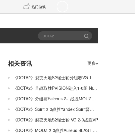
热门游戏
DNF
传奇4
剑网3旗舰版
新天龙八部
相关资讯
更多»
自由
诛仙世界
新仙侠5
《DOTA2》裂变天地S2瑞士轮分组赛VG 1-2不敌Tundra
《DOTA2》苦战取胜PVISION进入1-0组 Nigma进入0-1组
《DOTA2》分组赛Falcons 2-1战胜MOUZ Falcons战队进入1-0组
《DOTA2》Spirit 2-0战胜Yandex Spirit晋级1-0组
《DOTA2》裂变天地S2瑞士轮 VG 2-0战胜VP
《DOTA2》MOUZ 2-0战胜Aureus BLAST Slam S4入围赛