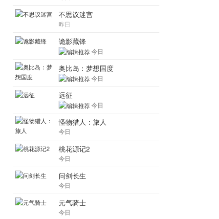
不思议迷宫
昨日
诡影藏锋
今日
奥比岛：梦想国度
今日
远征
今日
怪物猎人：旅人
今日
桃花源记2
今日
问剑长生
今日
元气骑士
今日