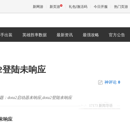
新网游
新页游
礼包/激活码
今日开服
热门页游
选手出装
英雄胜率数据
最新资讯
最强攻略
官方公告
魔兽
天堂
ta2登陆未响应
王权与
神评论
0
ota2启动器未响应,dota2登陆未响应
17173 新闻导语
陆未响应