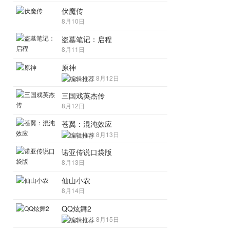
伏魔传
8月10日
盗墓笔记：启程
8月11日
原神
8月12日
三国戏英杰传
8月12日
苍翼：混沌效应
8月13日
诺亚传说口袋版
8月13日
仙山小农
8月14日
QQ炫舞2
8月15日