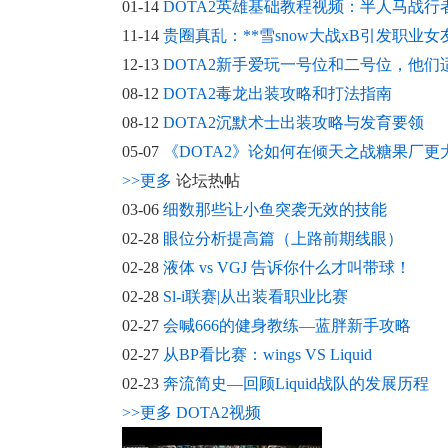
01-14
DOTA2英雄基础教程视频：半人马战行
11-14
贵圈真乱：**雪snow大战xB引发职业女
12-13
DOTA2新手爱玩一号位和二号位，他们
08-12
DOTA2毒龙出装攻略和打法指南
08-12
DOTA2沉默术士出装攻略与发育要领
05-07
《DOTA2》论如何在倾天之战糖果厂更
>>更多
论坛热帖
03-06
细数那些让小鱼突袭无效的技能
02-28
眼位分析提高篇（上路前期线眼）
02-28
液体 vs VGJ 告诉你什么才叫带球！
02-28
Sl-i联赛|从出装看职业比赛
02-27
会喊666的健身教练—蓝胖新手攻略
02-27
从BP看比赛：wings VS Liquid
02-23
奔流简史—回顾Liquid战队的发展历程
>>更多
DOTA2视频