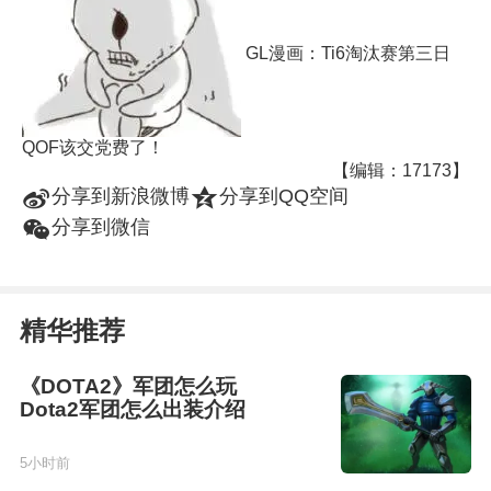
GL漫画：Ti6淘汰赛第三日
QOF该交党费了！
【编辑：17173】
t
z
分享到新浪微博
分享到QQ空间
w
分享到微信
精华推荐
《DOTA2》军团怎么玩
Dota2军团怎么出装介绍
5小时前