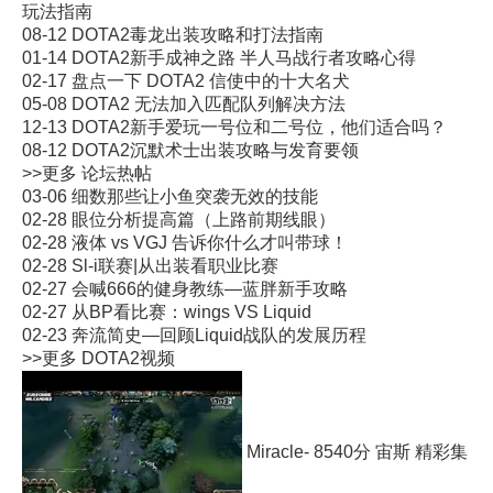
玩法指南
08-12
DOTA2毒龙出装攻略和打法指南
01-14
DOTA2新手成神之路 半人马战行者攻略心得
02-17
盘点一下 DOTA2 信使中的十大名犬
05-08
DOTA2 无法加入匹配队列解决方法
12-13
DOTA2新手爱玩一号位和二号位，他们适合吗？
08-12
DOTA2沉默术士出装攻略与发育要领
>>更多
论坛热帖
03-06
细数那些让小鱼突袭无效的技能
02-28
眼位分析提高篇（上路前期线眼）
02-28
液体 vs VGJ 告诉你什么才叫带球！
02-28
Sl-i联赛|从出装看职业比赛
02-27
会喊666的健身教练—蓝胖新手攻略
02-27
从BP看比赛：wings VS Liquid
02-23
奔流简史—回顾Liquid战队的发展历程
>>更多
DOTA2视频
Miracle- 8540分 宙斯 精彩集