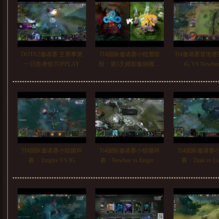
DOTA2邀请赛 主赛事第
TI4国际邀请赛小组赛阶
Ti4邀请赛冒泡
一日胜者组TOPPLAY
段：第5天精彩集锦视…
iG VS Newb
TI4国际邀请赛小组循环
Ti4国际邀请赛小组循环
Ti4国际邀请赛
赛： Empire VS IG
赛：Newbee vs Empir…
赛：Titan vs L