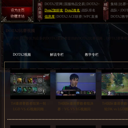
DOTA2官网
|
国服饰品交易
|
DOTA2>
集锦
|
比赛>
热
精
点
彩>
Dota2加好友
|
Dota2改名
|
战队排名
战队>
|
DO
资
讯
信息库
|
DOTA2 ACE联赛
|
WPC直播
DOTA2教
DOTA2比赛视频
17173DOTA2专区为众多的DOTA2爱好者提供的DOTA2比赛视频，DOTA2赛
平。
DOTA2视频
解说专栏
教学专栏
Ti4邀请赛败者组第一轮：
Ti4国际邀请赛败者组决
Ti4国际邀请赛
LGD VS iG视频回顾…
赛：VG VS EG视频回…
轮DK vs LG