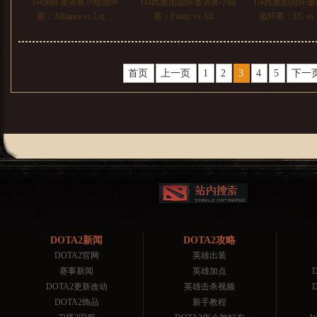
Ti4国际邀请赛小组循环
TI4西雅图国际邀请赛小组
Ti4西雅图国际
赛：Alliance vs Liq…
赛：Fnatic vs All…
循环赛：EG vs
首页
上一页
1
2
3
4
5
下一
DOTA2新闻
DOTA2攻略
DOTA2官网
英雄出装
赛事新闻
英雄加点
DOTA2更新改动
英雄击杀视频
DOTA2饰品
新手教程