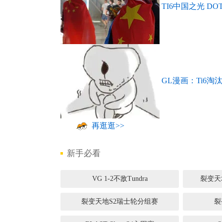
TI6中国之光 D
GL漫画：Ti6淘
再逛逛>>
新手必看
VG 1-2不敌Tundra
裂变天
裂变天地S2瑞士轮分组赛
裂