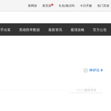
新网游
新页游
礼包/激活码
今日开服
热门页游
选手出装
英雄胜率数据
最新资讯
最强攻略
官方公告
魔兽
天堂
王权与
神评论
0
17173 新闻导语