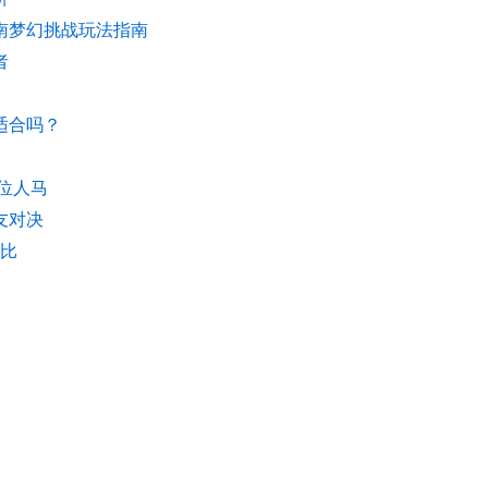
指南梦幻挑战玩法指南
者
适合吗？
号位人马
友对决
对比