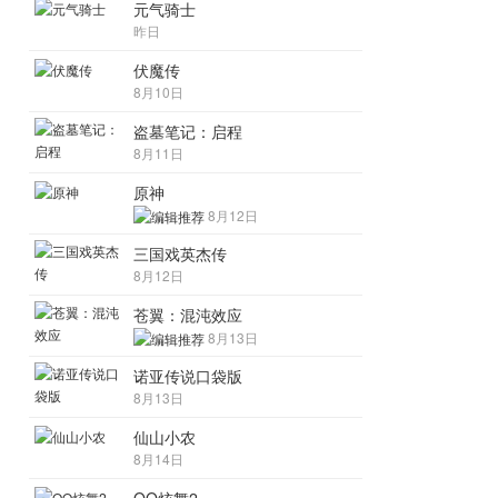
元气骑士
昨日
伏魔传
8月10日
盗墓笔记：启程
8月11日
原神
8月12日
三国戏英杰传
8月12日
苍翼：混沌效应
8月13日
诺亚传说口袋版
8月13日
仙山小农
8月14日