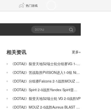
热门游戏
DNF
传奇4
剑网3旗舰版
新天龙八部
相关资讯
更多»
自由
诛仙世界
新仙侠5
《DOTA2》裂变天地S2瑞士轮分组赛VG 1-2不敌Tundra
《DOTA2》苦战取胜PVISION进入1-0组 Nigma进入0-1组
《DOTA2》分组赛Falcons 2-1战胜MOUZ Falcons战队进入1-0组
《DOTA2》Spirit 2-0战胜Yandex Spirit晋级1-0组
《DOTA2》裂变天地S2瑞士轮 VG 2-0战胜VP
《DOTA2》MOUZ 2-0战胜Aureus BLAST Slam S4入围赛