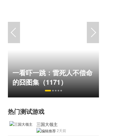
绅士日报
一看吓一跳：雷死人不偿命
拉爆了！
的囧图集（1171）
play
热门测试游戏
三国大领主
2天前