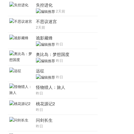
失控进化
2天前
不思议迷宫
2天前
诡影藏锋
昨日
奥比岛：梦想国度
昨日
远征
昨日
怪物猎人：旅人
昨日
桃花源记2
昨日
问剑长生
昨日