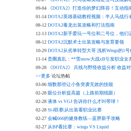
09-04
《DOTA2》打造你的梦幻阵容！互动
01-14
DOTA2英雄基础教程视频：半人马战行
08-12
DOTA2毒龙出装攻略和打法指南
12-13
DOTA2新手爱玩一号位和二号位，他们
08-12
DOTA2沉默术士出装攻略与发育要领
10-29
DOTA2从劣单转型大哥 浅析Wings的1
11-14
贵圈真乱：**雪snow大战xB引发职业女
09-28
《DOTA2》 兵线与野怪收益分析 收益
>>更多
论坛热帖
03-06
细数那些让小鱼突袭无效的技能
02-28
眼位分析提高篇（上路前期线眼）
02-28
液体 vs VGJ 告诉你什么才叫带球！
02-28
Sl-i联赛|从出装看职业比赛
02-27
会喊666的健身教练—蓝胖新手攻略
02-27
从BP看比赛：wings VS Liquid