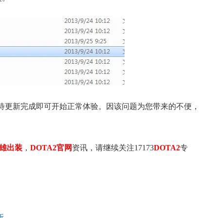
待更新完成即可开始正常体验。因该问题为您带来的不便，
17周年庆典 争霸赛大区火
爆开启
英雄出装
，
DOTA2官网
资讯，请继续关注17173
DOTA2
专
析