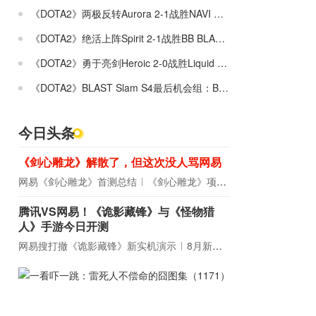
《DOTA2》两极反转Aurora 2-1战胜NAVI BLAST Slam S4入围赛
《DOTA2》绝活上阵Spirit 2-1战胜BB BLAST Slam S4小组赛晋级赛
《DOTA2》勇于亮剑Heroic 2-0战胜Liquid BLAST Slam S4入围赛
《DOTA2》BLAST Slam S4最后机会组：BB 2-0战胜XctN
今日头条
《剑心雕龙》解散了，但这次没人骂网易
网易《剑心雕龙》首测总结
《剑心雕龙》项目宣布解散
腾讯VS网易！《诡影藏锋》与《怪物猎
人》手游今日开测
网易搜打撤《诡影藏锋》新实机演示
8月新游前瞻：《诡秘之主》领衔