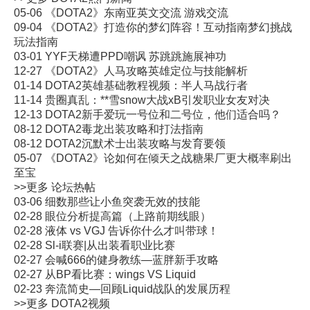
05-06
《DOTA2》东南亚英文交流 游戏交流
09-04
《DOTA2》打造你的梦幻阵容！互动指南梦幻挑战
玩法指南
03-01
YYF天梯遭PPD嘲讽 苏跳跳施展神功
12-27
《DOTA2》人马攻略英雄定位与技能解析
01-14
DOTA2英雄基础教程视频：半人马战行者
11-14
贵圈真乱：**雪snow大战xB引发职业女友对决
12-13
DOTA2新手爱玩一号位和二号位，他们适合吗？
08-12
DOTA2毒龙出装攻略和打法指南
08-12
DOTA2沉默术士出装攻略与发育要领
05-07
《DOTA2》论如何在倾天之战糖果厂更大概率刷出
至宝
>>更多
论坛热帖
03-06
细数那些让小鱼突袭无效的技能
02-28
眼位分析提高篇（上路前期线眼）
02-28
液体 vs VGJ 告诉你什么才叫带球！
02-28
Sl-i联赛|从出装看职业比赛
02-27
会喊666的健身教练—蓝胖新手攻略
02-27
从BP看比赛：wings VS Liquid
02-23
奔流简史—回顾Liquid战队的发展历程
>>更多
DOTA2视频