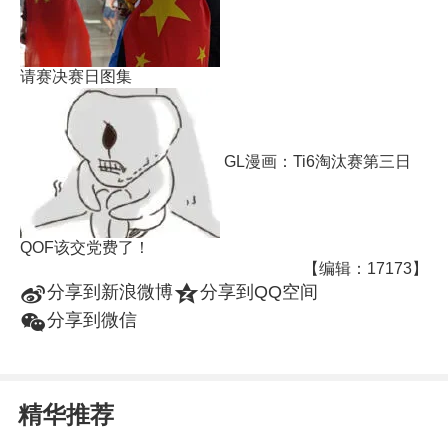
请赛决赛日图集
GL漫画：Ti6淘汰赛第三日
QOF该交党费了！
【编辑：17173】
t
z
分享到新浪微博
分享到QQ空间
w
分享到微信
精华推荐