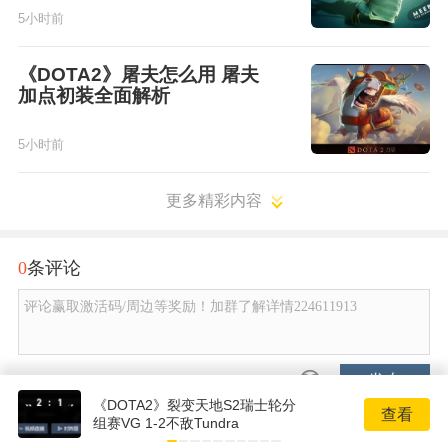
5小时前
《DOTA2》屠夫怎么用 屠夫
加点初装全面解析
5小时前
更多精彩内容
0
条评论
评论赢取激活码/周边等奖励！加群了解详情224611913
发布
《DOTA2》裂变天地S2瑞士轮分
查看
组赛VG 1-2不敌Tundra