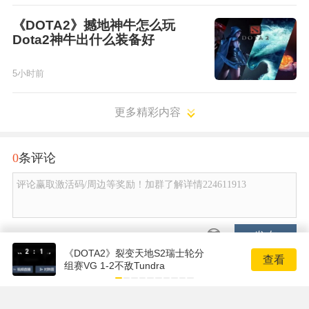
《DOTA2》撼地神牛怎么玩
Dota2神牛出什么装备好
5小时前
更多精彩内容
0
条评论
评论赢取激活码/周边等奖励！加群了解详情224611913
发布
《DOTA2》裂变天地S2瑞士轮分
查看
组赛VG 1-2不敌Tundra