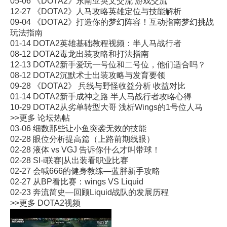
05-06
《DOTA2》东南亚英文交流 游戏交流
12-27
《DOTA2》人马攻略英雄定位与技能解析
09-04
《DOTA2》打造你的梦幻阵容！互动指南梦幻挑战
玩法指南
01-14
DOTA2英雄基础教程视频：半人马战行者
08-12
DOTA2毒龙出装攻略和打法指南
12-13
DOTA2新手爱玩一号位和二号位，他们适合吗？
08-12
DOTA2沉默术士出装攻略与发育要领
09-28
《DOTA2》 兵线与野怪收益分析 收益对比
01-14
DOTA2新手成神之路 半人马战行者攻略心得
10-29
DOTA2从劣单转型大哥 浅析Wings的1号位人马
>>更多
论坛热帖
03-06
细数那些让小鱼突袭无效的技能
02-28
眼位分析提高篇（上路前期线眼）
02-28
液体 vs VGJ 告诉你什么才叫带球！
02-28
Sl-i联赛|从出装看职业比赛
02-27
会喊666的健身教练—蓝胖新手攻略
02-27
从BP看比赛：wings VS Liquid
02-23
奔流简史—回顾Liquid战队的发展历程
>>更多
DOTA2视频