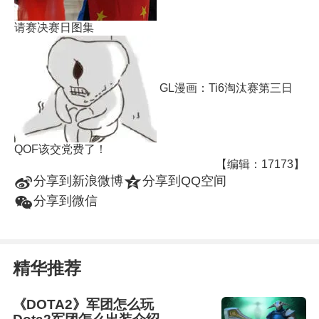
请赛决赛日图集
GL漫画：Ti6淘汰赛第三日
QOF该交党费了！
【编辑：17173】
t
z
分享到新浪微博
分享到QQ空间
w
分享到微信
精华推荐
《DOTA2》军团怎么玩