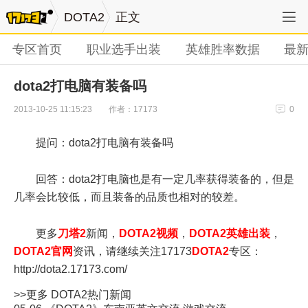
DOTA2
正文
专区首页
职业选手出装
英雄胜率数据
最
dota2打电脑有装备吗
作者：17173
2013-10-25 11:15:23
0
提问：dota2打电脑有装备吗
回答：dota2打电脑也是有一定几率获得装备的，但是
几率会比较低，而且装备的品质也相对的较差。
更多
刀塔2
新闻，
DOTA2视频
，
DOTA2英雄出装
，
DOTA2官网
资讯，请继续关注17173
DOTA2
专区：
http://dota2.17173.com/
>>更多
DOTA2
热门新闻