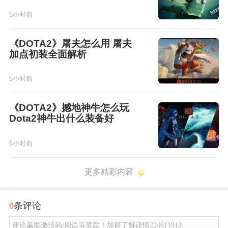
5小时前
《DOTA2》屠夫怎么用 屠夫
加点初装全面解析
5小时前
《DOTA2》撼地神牛怎么玩
Dota2神牛出什么装备好
5小时前
更多精彩内容
0
条评论
评论赢取激活码/周边等奖励！加群了解详情224611913