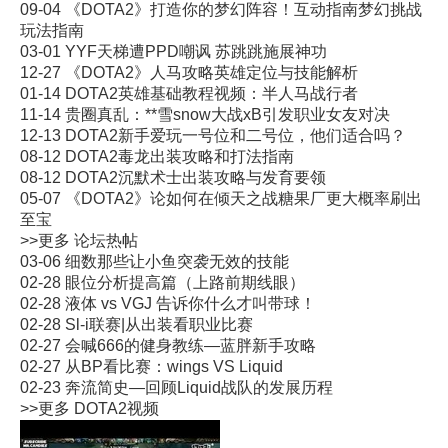
09-04
《DOTA2》打造你的梦幻阵容！互动指南梦幻挑战
玩法指南
03-01
YYF天梯遭PPD嘲讽 苏跳跳施展神功
12-27
《DOTA2》人马攻略英雄定位与技能解析
01-14
DOTA2英雄基础教程视频：半人马战行者
11-14
贵圈真乱：**雪snow大战xB引发职业女友对决
12-13
DOTA2新手爱玩一号位和二号位，他们适合吗？
08-12
DOTA2毒龙出装攻略和打法指南
08-12
DOTA2沉默术士出装攻略与发育要领
05-07
《DOTA2》论如何在倾天之战糖果厂更大概率刷出
至宝
>>更多
论坛热帖
03-06
细数那些让小鱼突袭无效的技能
02-28
眼位分析提高篇（上路前期线眼）
02-28
液体 vs VGJ 告诉你什么才叫带球！
02-28
Sl-i联赛|从出装看职业比赛
02-27
会喊666的健身教练—蓝胖新手攻略
02-27
从BP看比赛：wings VS Liquid
02-23
奔流简史—回顾Liquid战队的发展历程
>>更多
DOTA2视频