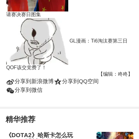
请赛决赛日图集
GL漫画：Ti6淘汰赛第三日
QOF该交党费了！
【编辑：咚咚】
t
z
分享到新浪微博
分享到QQ空间
w
分享到微信
精华推荐
《DOTA2》哈斯卡怎么玩