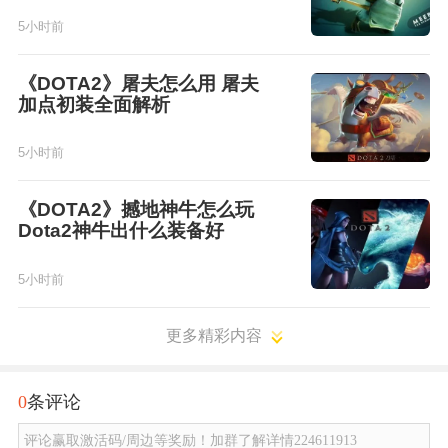
5小时前
《DOTA2》屠夫怎么用 屠夫
加点初装全面解析
5小时前
《DOTA2》撼地神牛怎么玩
Dota2神牛出什么装备好
5小时前
更多精彩内容
0
条评论
评论赢取激活码/周边等奖励！加群了解详情224611913