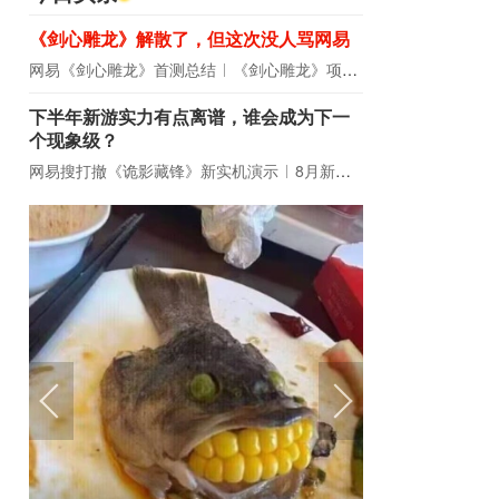
《剑心雕龙》解散了，但这次没人骂网易
网易《剑心雕龙》首测总结
《剑心雕龙》项目宣布解散
下半年新游实力有点离谱，谁会成为下一
个现象级？
网易搜打撤《诡影藏锋》新实机演示
8月新游前瞻：《诡秘之主》领衔