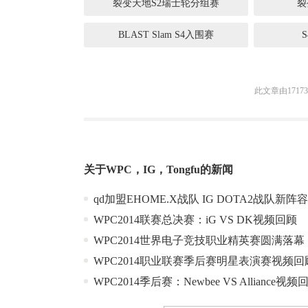
裂变天地S2瑞士轮分组赛
裂
BLAST Slam S4入围赛
此文章由1717
关于
WPC
，
IG
，
Tongfu
的新闻
qd加盟EHOME.X战队 IG DOTA2战队新阵
WPC2014联赛总决赛：iG VS DK视频回顾
WPC2014世界电子竞技职业精英赛圆满落幕
WPC2014职业联赛季后赛明星表演赛视频回
WPC2014季后赛：Newbee VS Alliance视频