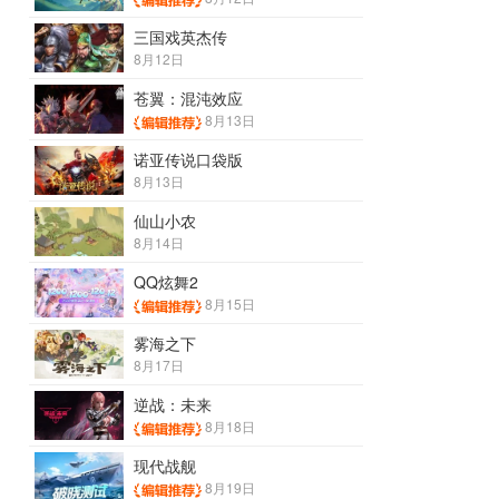
三国戏英杰传
8月12日
苍翼：混沌效应
8月13日
诺亚传说口袋版
8月13日
仙山小农
8月14日
QQ炫舞2
8月15日
雾海之下
8月17日
逆战：未来
8月18日
现代战舰
8月19日