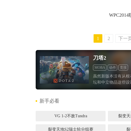
WPC2014
1
2
下一
刀塔2
MOBA
动作
竞技
虽然新版本没有从根
坛和中立物品这些设
考虑到今年受到疫情
况7.28给我们带
新手必看
也指日可待。
VG 1-2不敌Tundra
裂变天
裂变天地S2瑞士轮分组赛
裂