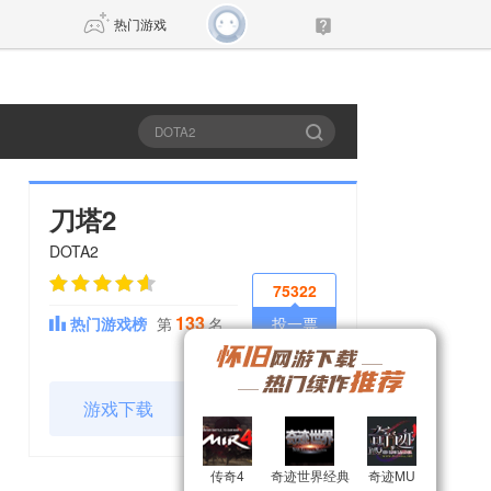
热门游戏
DNF
传奇4
剑网3旗舰版
新天龙八部
刀塔2
DOTA2
自由
诛仙世界
仙剑世界
75322
133
热门游戏榜
第
名
投一票
游戏下载
官网
传奇4
传奇4
奇迹世界经典
奇迹世界经典
奇迹MU
奇迹MU