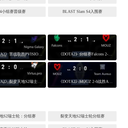
17周年庆典 争霸赛大区火
S4小组赛晋级赛
BLAST Slam S4入围赛
爆开启
《DOTA2》苦战取胜PVISION进入1-0组 Nigma进入0-1组
《DOTA2》分组赛Falcons 2-1战胜MOUZ Falcons战队进入1-0组
《DOTA2》裂变天地S2瑞士轮 VG 2-0战胜VP
《DOTA2》MOUZ 2-0战胜Aureus BLAST Slam S4入围赛
地S2瑞士轮：分组赛
裂变天地S2瑞士轮分组赛