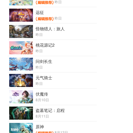
昨日
远征
昨日
怪物猎人：旅人
昨日
桃花源记2
昨日
问剑长生
昨日
元气骑士
昨日
伏魔传
8月10日
盗墓笔记：启程
8月11日
原神
8月12日