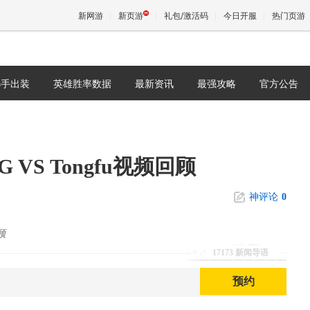
新网游
新页游
礼包/激活码
今日开服
热门页游
选手出装
英雄胜率数据
最新资讯
最强攻略
官方公告
魔兽
天堂
 VS Tongfu视频回顾
王权与
神评论
0
顾
17173 新闻导语
预约