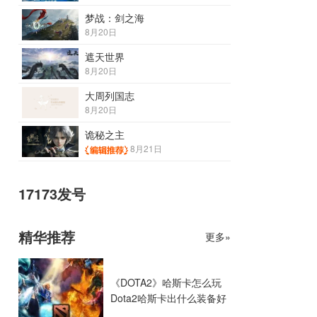
梦战：剑之海
8月20日
遮天世界
8月20日
大周列国志
8月20日
诡秘之主
8月21日
17173发号
精华推荐
更多»
《DOTA2》哈斯卡怎么玩
Dota2哈斯卡出什么装备好