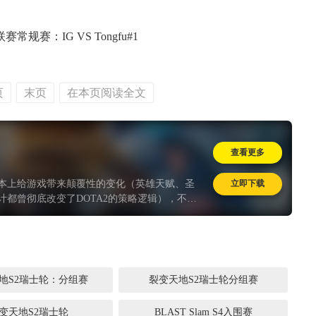
联赛常规赛：IG VS Tongfu#1
页
末页
在本页阅读全文
查看更多
立即下载
本上给游戏带来颠覆性的变化（英雄天赋、圣
计都曾彻底改变了DOTA2的策略逻辑），不过
的影响，工作效率降低本就没啥好办法。更何
来的新内容不乏惊喜，大量英雄节奏和打法的变化，
地S2瑞士轮：分组赛
裂变天地S2瑞士轮分组赛
变天地S2瑞士轮
BLAST Slam S4入围赛