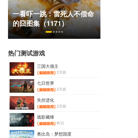
绅士日报
一看吓一跳：雷死人不偿命
拉爆了！
的囧图集（1171）
play
热门测试游戏
三国大领主
2天前
七日世界
2天前
失控进化
2天前
诡影藏锋
昨日
奥比岛：梦想国度