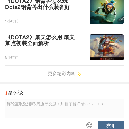
《DOTA2》钢背兽怎么玩
Dota2钢背兽出什么装备好
5小时前
《DOTA2》屠夫怎么用 屠夫
加点初装全面解析
5小时前
更多精彩内容
1
条评论
评论赢取激活码/周边等奖励！加群了解详情224611913
发布