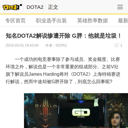
DOTA2
正文
专区首页
职业选手出装
英雄胜率数据
最
知名DOTA2解说惨遭开除 G胖：他就是垃圾！
作者：DOTA2
2016-03-01 19:43:04
1
一个成功的电竞赛事除了参与成员、奖金额度、比赛
环境之外，解说也是一个非常重要的组成部分。之前V社
旗下解说员James Harding将对《DOTA2》上海特锦赛进
行解说，然而中途却被G胖开除了，到底怎么回事呢?