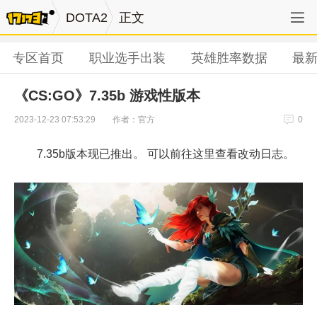
DOTA2
正文
专区首页
职业选手出装
英雄胜率数据
最
《CS:GO》7.35b 游戏性版本
作者：官方
2023-12-23 07:53:29
0
7.35b版本现已推出。 可以前往这里查看改动日志。