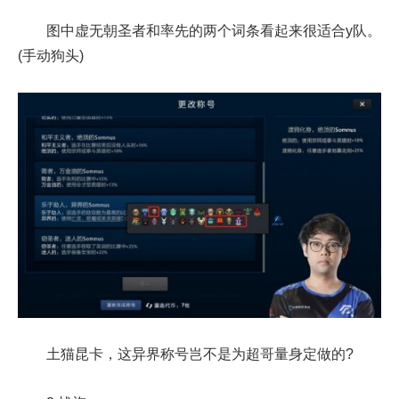
图中虚无朝圣者和率先的两个词条看起来很适合y队。
(手动狗头)
土猫昆卡，这异界称号岂不是为超哥量身定做的?