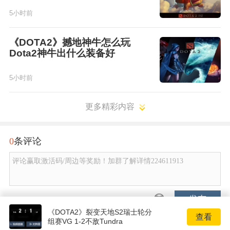
5小时前
《DOTA2》撼地神牛怎么玩
Dota2神牛出什么装备好
5小时前
更多精彩内容
0
条评论
评论赢取激活码/周边等奖励！加群了解详情224611913
发布
《DOTA2》裂变天地S2瑞士轮分
查看
组赛VG 1-2不敌Tundra