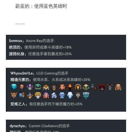
蔚蓝的：使用蓝色英雄时
……