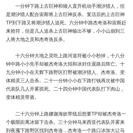
一分钟下路上古巨神和矮人直升机动手潮汐猎人，但
是潮汐猎人配合宙斯将上古巨神反杀。复活后的上古巨神
TP到下路又将潮汐猎人追死。六分钟中路杰奇洛和宙斯赶
来抢符，但是几人追杀上古巨神输出不够，小小山崩到三
人将大地之灵和杰奇洛反杀。
十六分钟大地之灵吃上路河道符被小小秒掉，十八分
钟中路小小先手却被杰奇洛大招和冰封住退路后阵亡。十
九分钟小小在天辉下路野区打野被潮汐猎人、杰奇洛、变
体精灵三人击杀。二十一分钟小小在下路打钱再次被中国
代表队几人开雾抓死。二十四分钟中国代表队打下肉山，
变体精灵带盾。
二十六分钟上路娜迦海妖带线后想要TP却被杰奇洛一
个极限距离冰留下击杀。三十分钟马来西亚代表队开雾来
到夜魇下路野区找到杰奇洛，杰奇洛一个路口冰加大让马