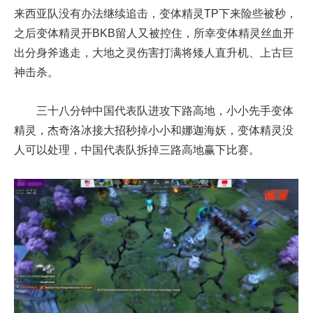
来西亚队没有办法继续追击，变体精灵TP下来险些被秒，
之后变体精灵开BKB留人又被控住，所幸变体精灵丝血开
出分身斧逃走，大地之灵伤害打满将矮人直升机、上古巨
神击杀。
三十八分钟中国代表队进攻下路高地，小小先手变体
精灵，杰奇洛冰接大招秒掉小小和娜迦海妖，变体精灵没
人可以处理，中国代表队拆掉三路高地赢下比赛。