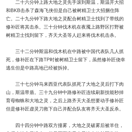
二十六分钟上路大地之灵先手滚到斯温，斯温开大招
和BKB击杀了森海飞侠但是自己被树精卫士大招捆住阵
亡。二十九分钟下路大地之灵配合树精卫士找到了带线的
修补匠将其击杀。三十分钟伐木机在夜魇上路野区打野被
树精卫士找到留下，齐天大圣等人赶来将伐木机击杀。
三十二分钟斯温和伐木机在中路被中国代表队几人抓
死，修补匠在下路TP时被树精卫士留下，虽然修补匠侥幸
逃生但是中路高地已经被拆掉。
三十七分钟马来西亚代表队抓死了大地之灵后打下肉
山，斯温带盾。三十九分钟中路修补匠连续刷新技能秒掉
育母蜘蛛和大地之灵，之后上路齐天大圣想要动手修补匠
但是修补匠虚灵刀救下自己并配合队友将齐天大圣反杀。
四十四分钟中路双方撞雾，大地之灵破雾后被羊住，