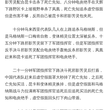
影芳灵配合昆卡击杀了死亡先知。八分钟电炎绝手在天辉
下路野区卡上坡视野单杀了凤凰，死亡先知追杀虚空假面
但是伤害不够，反而自己被昆卡和邪影芳灵包夹死。
十分钟马来西亚代表队几人在上路追杀马格纳斯，但
是马格纳斯一口梅肯自救，变体精灵位置太深被反杀。十
五分钟下路邪影芳灵留下了军团指挥官，但是军团指挥官
反手决斗邪影芳灵配合电炎绝手轰炮反杀邪影芳灵，凤凰
赶来和昆卡追死了军团指挥官和电炎绝手。
二十一分钟军团指挥官下路决斗死邪影芳灵后打盾，
中国代表队赶来后虚空假面罩大秒掉了死亡先知，之后死
亡先知买活，昆卡和变体精灵换掉，但是虚空假面和马格
纳斯战斗力拉满将军团指挥官追死后后追死买活的死亡先
知和电炎绝手，虚空假面回头打下肉山带盾。