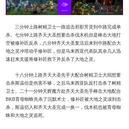
三分钟上路树精卫士一路追击邪影芳灵到中路完成单
杀。七分钟上路齐天大圣想要击杀伐木机但是棒击大地打
空被修补匠反杀，八分钟齐天大圣复活后来到中路配合大
地之灵冲塔动手修补匠，但是马来西亚代表队其余几人迅
速赶来支援将修补匠救下并反杀了大地之灵。
十八分钟上路齐天大圣先手大配合树精卫士大招想要
击杀斯温但是伤害不够，之后马来西亚队反打击杀了树精
卫士。二十一分钟天辉魔方处齐天大圣先手棒击大地配合
BKB育母蜘蛛先杀了沉默术士，修补匠被大地之灵滚到击
杀，斯温切入和齐天大圣完成一换一，伐木机也被育母蜘
蛛和大地之灵追死。