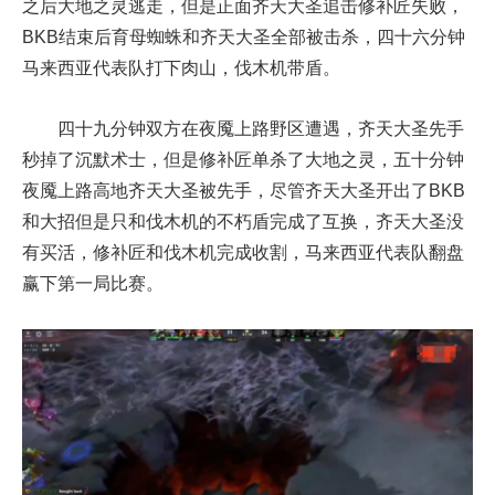
之后大地之灵逃走，但是正面齐天大圣追击修补匠失败，
BKB结束后育母蜘蛛和齐天大圣全部被击杀，四十六分钟
马来西亚代表队打下肉山，伐木机带盾。
四十九分钟双方在夜魇上路野区遭遇，齐天大圣先手
秒掉了沉默术士，但是修补匠单杀了大地之灵，五十分钟
夜魇上路高地齐天大圣被先手，尽管齐天大圣开出了BKB
和大招但是只和伐木机的不朽盾完成了互换，齐天大圣没
有买活，修补匠和伐木机完成收割，马来西亚代表队翻盘
赢下第一局比赛。