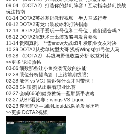
09-04
《DOTA2》打造你的梦幻阵容！互动指南梦幻挑战
玩法指南
01-14
DOTA2英雄基础教程视频：半人马战行者
08-12
DOTA2毒龙出装攻略和打法指南
12-13
DOTA2新手爱玩一号位和二号位，他们适合吗？
08-12
DOTA2沉默术士出装攻略与发育要领
11-14
贵圈真乱：**雪snow大战xB引发职业女友对决
10-29
DOTA2从劣单转型大哥 浅析Wings的1号位人马
09-28
《DOTA2》 兵线与野怪收益分析 收益对比
>>更多
论坛热帖
03-06
细数那些让小鱼突袭无效的技能
02-28
眼位分析提高篇（上路前期线眼）
02-28
液体 vs VGJ 告诉你什么才叫带球！
02-28
Sl-i联赛|从出装看职业比赛
02-27
会喊666的健身教练—蓝胖新手攻略
02-27
从BP看比赛：wings VS Liquid
02-23
奔流简史—回顾Liquid战队的发展历程
>>更多
DOTA2视频