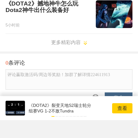
《DOTA2》撼地神牛怎么玩
Dota2神牛出什么装备好
5小时前
更多精彩内容
0
条评论
评论赢取激活码/周边等奖励！加群了解详情224611913
发布
《DOTA2》裂变天地S2瑞士轮分
查看
组赛VG 1-2不敌Tundra