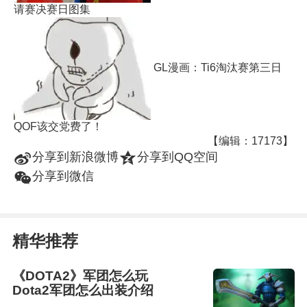
请赛决赛日图集
GL漫画：Ti6淘汰赛第三日
QOF该交党费了！
【编辑：17173】
t
z
分享到新浪微博
分享到QQ空间
w
分享到微信
精华推荐
《DOTA2》军团怎么玩
Dota2军团怎么出装介绍