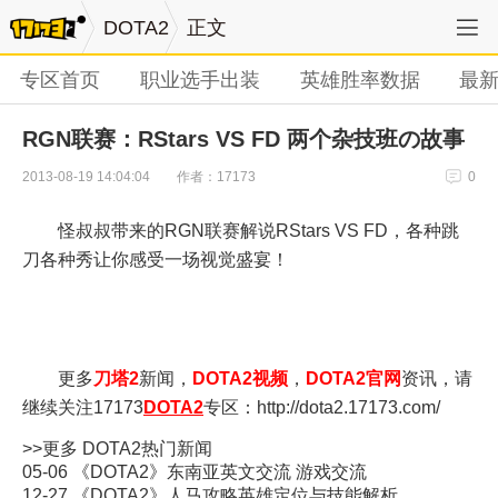
DOTA2
正文
专区首页
职业选手出装
英雄胜率数据
最
RGN联赛：RStars VS FD 两个杂技班の故事
作者：17173
2013-08-19 14:04:04
0
怪叔叔带来的RGN联赛解说RStars VS FD，各种跳
刀各种秀让你感受一场视觉盛宴！
更多
刀塔2
新闻，
DOTA2视频
，
DOTA2官网
资讯，请
继续关注17173
DOTA2
专区：
http://dota2.17173.com/
>>更多
DOTA2
热门新闻
05-06
《DOTA2》东南亚英文交流 游戏交流
12-27
《DOTA2》人马攻略英雄定位与技能解析