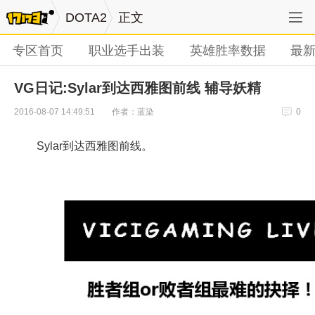
DOTA2
正文
专区首页
职业选手出装
英雄胜率数据
最
VG日记:Sylar到达西雅图前线 辅导妖精
作者：蓝染
2016-08-07 14:49:51
0
Sylar到达西雅图前线。