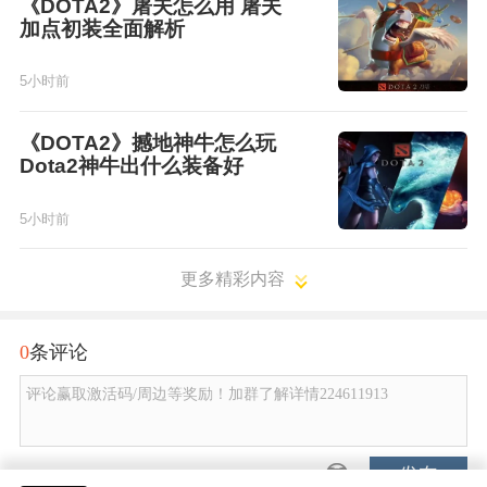
《DOTA2》屠夫怎么用 屠夫
加点初装全面解析
5小时前
《DOTA2》撼地神牛怎么玩
Dota2神牛出什么装备好
5小时前
更多精彩内容
0
条评论
评论赢取激活码/周边等奖励！加群了解详情224611913
发布