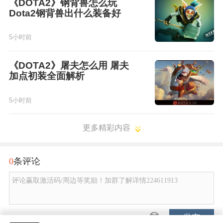
《DOTA2》钢背兽怎么玩
Dota2钢背兽出什么装备好
5小时前
《DOTA2》屠夫怎么用 屠夫
加点初装全面解析
5小时前
更多精彩内容
0
条评论
评论赢取激活码/周边等奖励！加群了解详情224611913
发布