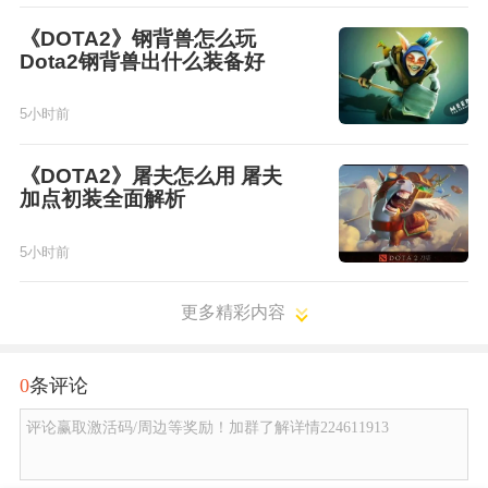
《DOTA2》钢背兽怎么玩
Dota2钢背兽出什么装备好
5小时前
《DOTA2》屠夫怎么用 屠夫
加点初装全面解析
5小时前
更多精彩内容
0
条评论
评论赢取激活码/周边等奖励！加群了解详情224611913