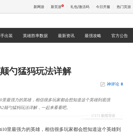
新网游
新页游
礼包/激活码
今日开服
热门页游
选手出装
英雄胜率数据
最新资讯
最强攻略
官方公告
魔兽
天堂
玩 颠勺猛犸玩法详解
王权与
神评论
0
ti10里最强力的英雄，相信很多玩家都会想知道这个英雄到底强
A2颠勺猛犸玩法详解，一起来看看吧。
17173 新闻导语
ti10里最强力的英雄，相信很多玩家都会想知道这个英雄到