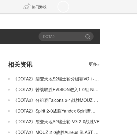
热门游戏
DNF
传奇4
剑网3旗舰版
新天龙八部
相关资讯
更多»
自由
诛仙世界
新仙侠5
《DOTA2》裂变天地S2瑞士轮分组赛VG 1-2不敌Tundra
《DOTA2》苦战取胜PVISION进入1-0组 Nigma进入0-1组
《DOTA2》分组赛Falcons 2-1战胜MOUZ Falcons战队进入1-0组
《DOTA2》Spirit 2-0战胜Yandex Spirit晋级1-0组
《DOTA2》裂变天地S2瑞士轮 VG 2-0战胜VP
《DOTA2》MOUZ 2-0战胜Aureus BLAST Slam S4入围赛