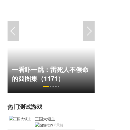
绅士日报：国游泳装皮涩度
巅峰在线1
命
拉爆了！大雷熟女上演蒙眼
游，如今
play
来了！
热门测试游戏
三国大领主
2天前