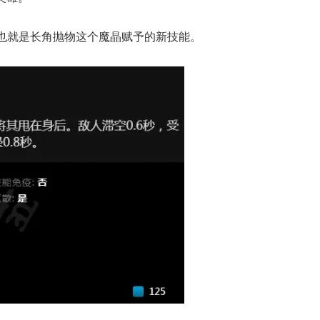
也就是长角抛物这个魔晶赋予的新技能。
典 争霸赛大区火
一看吓一跳：雷死人不偿
的囧图集（1171）