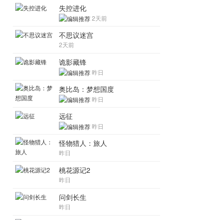
失控进化
2天前
不思议迷宫
2天前
诡影藏锋
昨日
奥比岛：梦想国度
昨日
远征
昨日
怪物猎人：旅人
昨日
桃花源记2
昨日
问剑长生
昨日