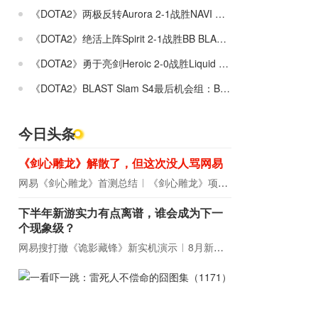
《DOTA2》两极反转Aurora 2-1战胜NAVI BLAST Slam S4入围赛
《DOTA2》绝活上阵Spirit 2-1战胜BB BLAST Slam S4小组赛晋级赛
《DOTA2》勇于亮剑Heroic 2-0战胜Liquid BLAST Slam S4入围赛
《DOTA2》BLAST Slam S4最后机会组：BB 2-0战胜XctN
今日头条
《剑心雕龙》解散了，但这次没人骂网易
网易《剑心雕龙》首测总结
《剑心雕龙》项目宣布解散
下半年新游实力有点离谱，谁会成为下一
个现象级？
网易搜打撤《诡影藏锋》新实机演示
8月新游前瞻：《诡秘之主》领衔