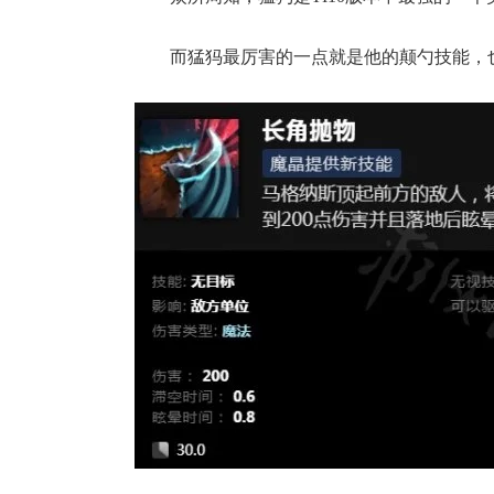
而猛犸最厉害的一点就是他的颠勺技能，
17周年庆
爆开启