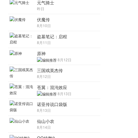
元气骑士
昨日
伏魔传
8月10日
盗墓笔记：启程
8月11日
原神
8月12日
三国戏英杰传
8月12日
苍翼：混沌效应
8月13日
诺亚传说口袋版
8月13日
仙山小农
8月14日