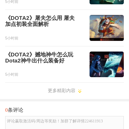
5小时前
《DOTA2》屠夫怎么用 屠夫
加点初装全面解析
5小时前
《DOTA2》撼地神牛怎么玩
Dota2神牛出什么装备好
5小时前
更多精彩内容
0
条评论
评论赢取激活码/周边等奖励！加群了解详情224611913