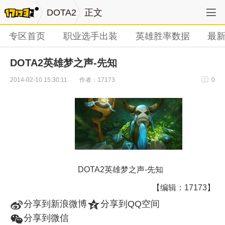
DOTA2
正文
专区首页
职业选手出装
英雄胜率数据
最
DOTA2英雄梦之声-先知
作者：17173
2014-02-10 15:30:11
0
DOTA2英雄梦之声-先知
【编辑：17173】
t
z
分享到新浪微博
分享到QQ空间
w
分享到微信