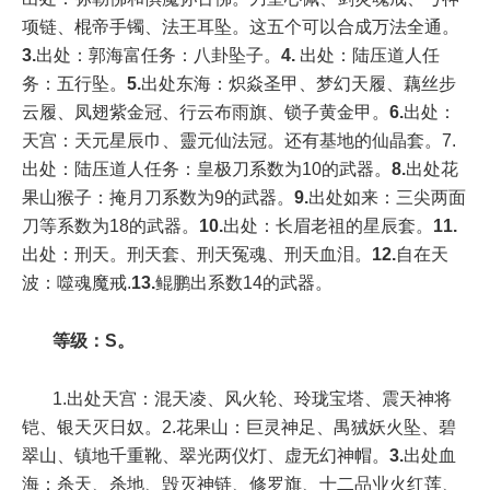
项链、棍帝手镯、法王耳坠。这五个可以合成万法全通。
3.
出处：郭海富任务
：八卦坠子。
4.
出处：陆压道人任
务
：五行坠。
5.
出处东海：炽焱圣甲、梦幻天履、藕丝步
云履、凤翅紫金冠、行云布雨旗、锁子黄金甲。
6.
出处：
天宫：天元星辰巾、靈元仙法冠。还有基地的仙晶套。
7.
出处：陆压道人任务
：皇极刀系数为
10
的武器。
8.
出处花
果山猴子：掩月刀系数为
9
的武器。
9.
出处如来：三尖两面
刀等系数为
18
的武器。
10.
出处：长眉老祖的星辰套。
11.
出处：刑天。刑天套、刑天冤魂、刑天血泪。
12.
自在天
波：噬魂魔戒.
13.
鲲鹏出系数
14
的武器。
等级：
S
。
1
.
出处天宫：混天凌、风火轮、玲珑宝塔、震天神将
铠、银天灭日奴。
2
.
花果山：巨灵神足、禺狨
妖火坠、碧
翠山、镇地千重靴、翠光两仪灯、虚无幻神帽。
3.
出处血
海：杀天、杀地、毁灭神链、修罗旗、十二品业火红莲、