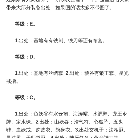
带来大部分装备出处，如果图的话太多不带图了。
等级：E。
1.
出处：基地有有铁剑、铁刀等还有布套。
等级：D。
1
.出处：基地有丝绸套
2.
出处：狼谷有狼王套、星光
戒指。
等级：C。
1
.出处：鱼妖谷有水云袍、海涛帽、水源鞋、龙王令
牌、定水珠。
.出处：山妖谷：浩气符、心魔坠、五鬼
2
鞋、血妖戒、虎皮衣、隐身衣。
3
.出处玄机子：法相冠、
灵法履、天师道冠。
4
.出处：陆压任务：化音神刀等