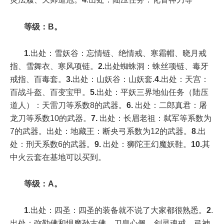
等级：B。
1
.出处：雪妖谷：忘情链、绝情戒、寒霜帽、晓月戒
指、雪舞衣、寒风项链。
2.
出处蜘蛛洞：蛛丝项链、毒牙
戒指、百毒套。
3.
出处：山妖谷：山妖套.
4.
出处：天宫：
百战斗盔、百变宝甲。
5.
出处：平妖三界地仙任务（陆压
道人）
：天雷刀等系数
8
的武器。
6.
出处：二郎真君
：屠
龙刀等系数
10
的武器。
7.
出处：长眉老祖
：弑军等系数为
7
的武器。出处：地藏王
：断央弓系数为
12
的武器。
8
.
出
处：刑天系数
6
的武器。
9.
出处：狮陀王
幻魔妖鞋。
10.
其
中火云套在基地可以买到。
等级：
A
。
1
.
出处：四圣：四圣的装备就不说了大家都很熟悉。
2
.
出处：弥勒佛和惧魔孙古佛
。刀皇心佩、剑灵魂戒、弓神