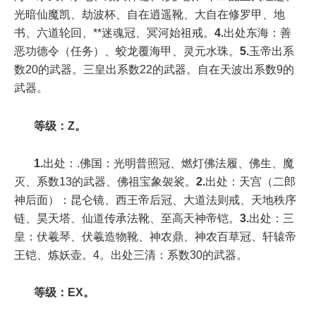
光暗仙魔凯、劫波杯、自在逍遥靴、大自在修罗甲、地
书、六道轮回、**迷魂冠、冥河始祖戒。
4.
出处东海：善
恶功德令（任务）、蛟龙覆海甲、灵元水珠。
5.
玉帝出系
数
20
的武器。三皇出系数
22
的武器。自在天波出系数
9
的
武器。
等级：
Z
。
1.
出处：
.
佛国：光明普照冠、燃灯佛法履、佛生、魔
灭、系数
13
的武器、佛祖宝象袈裟。
2.
出处：天宫（二郎
神后面）：昆仑镜、西王帝后冠、大道法则戒、天地秩序
链、昊天塔、仙道传承法靴、至高天神帝铠。
3.
出处：三
皇：伏羲琴、伏羲造物靴、神农鼎、神农百草冠、轩辕帝
王铠、炼妖壶。
4
。出处三清：系数
30
的武器。
等级：
EX
。