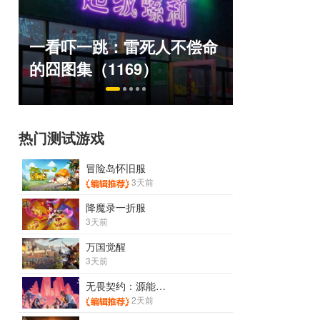
盘点8月扎堆上线的影游：
绅士日报
命
玩家想扔核弹，结果只能谈
服依旧活
恋爱？
太诱人
热门测试游戏
冒险岛怀旧服
3天前
降魔录一折服
3天前
万国觉醒
3天前
无畏契约：源能行动
2天前