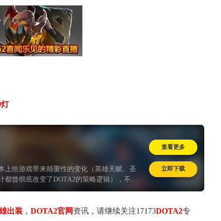
神灯
查看更多
立即下载
本上给游戏带来颠覆性的变化（英雄天赋、圣
计都曾彻底改变了DOTA2的策略逻辑），不过
的影响，工作效率降低本就没啥好办法。更何
来的新内容不乏惊喜，大量英雄节奏和打法的变化，
英雄出装
，
DOTA2官网
资讯，请继续关注17173
DOTA2
专