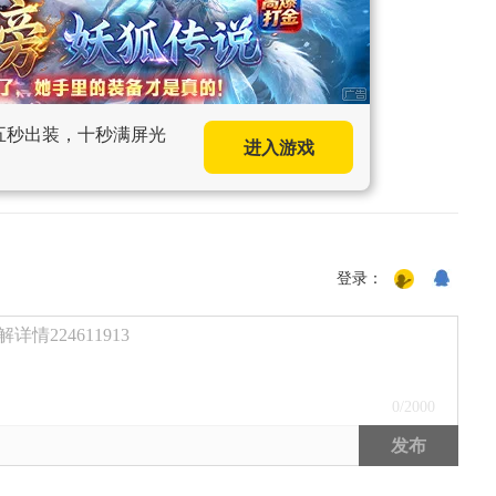
，五秒出装，十秒满屏光
进入游戏
登录：
224611913
0
/2000
发布