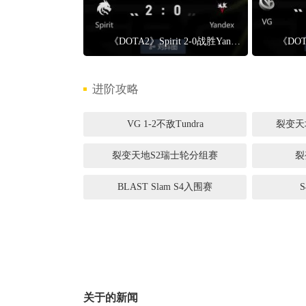
正惊漫谈：
《DOTA2》Spirit 2-0战胜Yandex Spirit晋级1-0组
什么网游翅
的刚需"？
进阶攻略
VG 1-2不敌Tundra
裂变天
裂变天地S2瑞士轮分组赛
裂
BLAST Slam S4入围赛
关于
的新闻