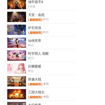
地牢猎手6
2天前
天堂：血统
昨日
炉石传说
昨日
仙侠世界
昨日
时空猎人·觉醒
昨日
闪耀暖暖
昨日
穿越火线
今日
三国大领主
今日
七日世界