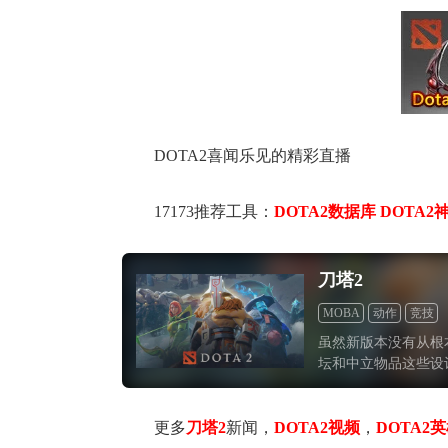
DOTA2喜闻乐见的精彩直播
17173推荐工具：
DOTA2数据库
DOTA2
刀塔2
MOBA
动作
竞技
虽然新版本没有从根
坛和中立物品这些设
考虑到今年受到疫情
况7.28给我们带
也指日可待。
更多
刀塔2
新闻，
DOTA2视频
，
DOTA2