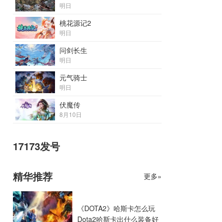
明日
桃花源记2
明日
问剑长生
明日
元气骑士
明日
伏魔传
8月10日
17173发号
精华推荐
更多»
《DOTA2》哈斯卡怎么玩
Dota2哈斯卡出什么装备好