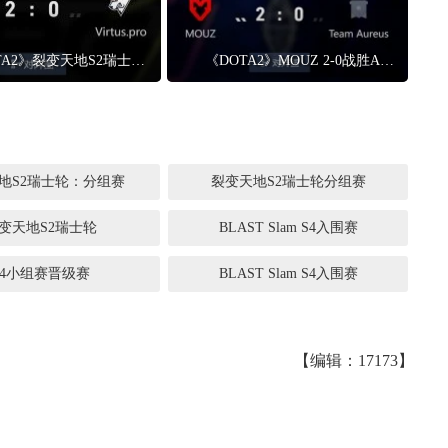
从MU开始，为
一看吓一跳：雷死人不偿
《DOTA2》裂变天地S2瑞士轮 VG 2-0战胜VP
《DOTA2》MOUZ 2-0战胜Aureus BLAST Slam S4入围赛
膀成了"躲不掉
的囧图集（1169）
地S2瑞士轮：分组赛
裂变天地S2瑞士轮分组赛
变天地S2瑞士轮
BLAST Slam S4入围赛
S4小组赛晋级赛
BLAST Slam S4入围赛
【编辑：17173】