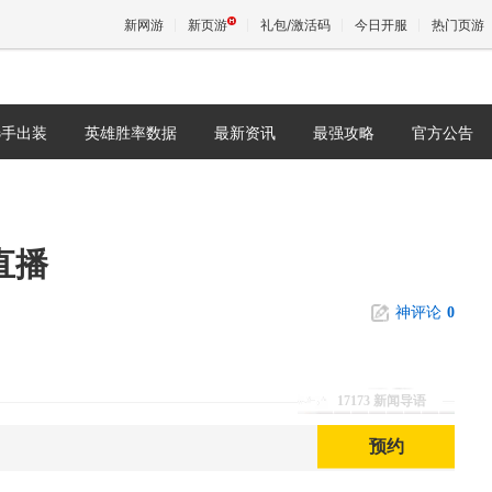
新网游
新页游
礼包/激活码
今日开服
热门页游
选手出装
英雄胜率数据
最新资讯
最强攻略
官方公告
魔兽
天堂
直播
王权与
神评论
0
17173 新闻导语
预约