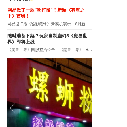
网易做了一款“吃打撤”？新游《雾海之
下》首曝！
网易搜打撤《诡影藏锋》新实机演示
8月新游前瞻：《诡秘之主》领衔
随时准备下架？玩家自制虚幻5《魔兽世
界》即将上线
《魔兽世界》国服整治公告
《魔兽世界》TBC周年大更：双经典团本回归！