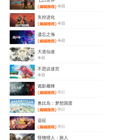
今日
失控进化
今日
遗忘之海
今日
大道仙途
今日
不思议迷宫
今日
诡影藏锋
明日
奥比岛：梦想国度
明日
远征
明日
怪物猎人：旅人