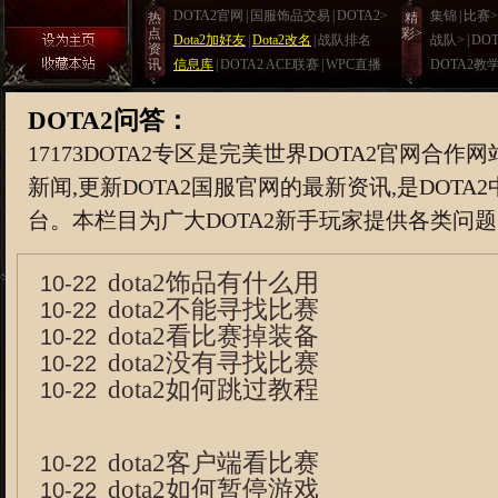
DOTA2官网
|
国服饰品交易
|
DOTA2>
集锦
|
比赛>
热
精
点
彩>
Dota2加好友
|
Dota2改名
|
战队排名
战队>
|
DO
资
讯
信息库
|
DOTA2 ACE联赛
|
WPC直播
DOTA2教
DOTA2问答：
17173DOTA2专区是完美世界DOTA2官网合作网
新闻,更新DOTA2国服官网的最新资讯,是DOT
台。本栏目为广大DOTA2新手玩家提供各类问
dota2饰品有什么用
10-22
dota2不能寻找比赛
10-22
dota2看比赛掉装备
10-22
dota2没有寻找比赛
10-22
dota2如何跳过教程
10-22
dota2客户端看比赛
10-22
dota2如何暂停游戏
10-22