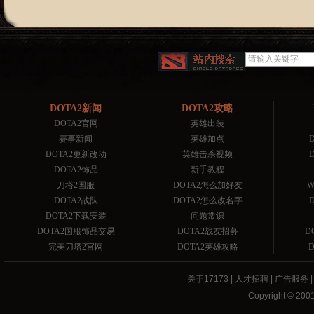
DOTA2新闻
DOTA2攻略
DOTA2官网
英雄出装
赛事新闻
英雄加点
DOTA2更新改动
英雄击杀视频
DOTA2饰品
新手教程
刀塔2国服
DOTA2怎么加好友
W
DOTA2战队
DOTA2怎么改名字
DOTA2下载安装
问题常识
DOTA2国服饰品交易
DOTA2战友招募
D
完美刀塔2官网
DOTA2英雄攻略
关于17173
|
人才招聘
|
广告服务
Copyright © 2001